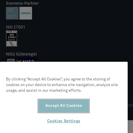
Siemens-Partner
ISO 27001
NIS2 Gütesiegel
By clicking “Accept All Cookies”, you agree to the storing of
cookies on your device to enhance site navigation, analyze site
usage, and assist in our marketing efforts.
© 2026 CLEVR
Rechtliches
Datenschutzrichtlinie
Allgemeine Geschäftsbedingung
Accept All Cookies
Cookies Settings