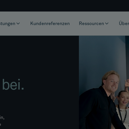
stungen
Kundenreferenzen
Ressourcen
Über
bei.
n,
e