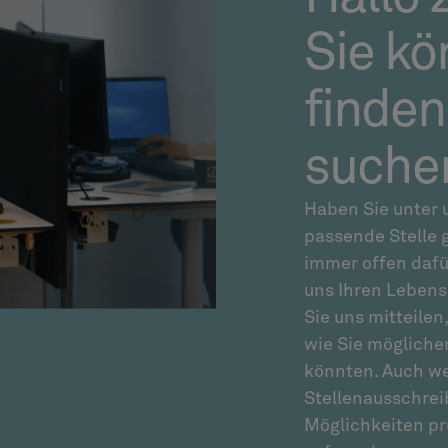
Sie kö
finden
suche
Haben Sie unter 
passende Stelle 
immer offen dafü
uns Ihren Lebens
Sie uns mitteilen
wie Sie mögliche
könnten. Auch we
Stellenausschrei
Möglichkeiten pr