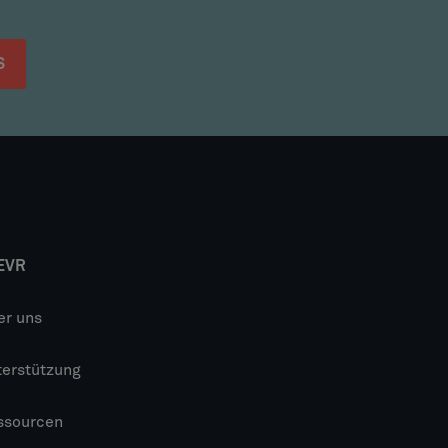
S
EVR
er uns
terstützung
ssourcen