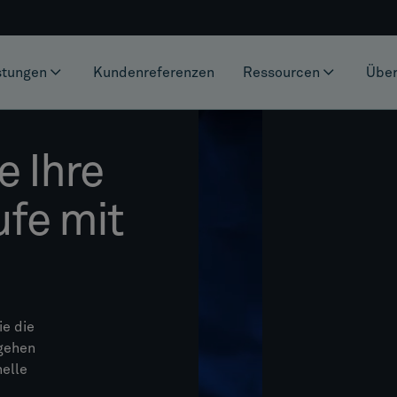
stungen
Kundenreferenzen
Ressourcen
Über
e Ihre
ufe mit
ie die
 gehen
nelle