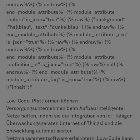
endraw%%} {% endraw%} {%
end_module_attribute%} {% module_attribute
„colors“ is_json="true“%} {% raw%} {"background“
:"hellblau“, "text“ :"dunkelblau "} {% endraw%} {%
end_module_attribute%} {% module_attribute „css“
is_json="true“%} {% raw%} {% endraw%} {%
endraw%%} {% endraw%} {%
end_module_attribute%} {% module_attribute
„definition_id“ is_json="true“%} {% raw%} null {%
endraw%} {% end_module_attribute%} {%
module_attribute „faq“ is_json="true“%} {% raw%}
[{"Inhalt“: “
Low-Code-Plattformen können
Versorgungsunternehmen beim Aufbau intelligenter
Netze helfen, indem sie die Integration von IoT-fähigen
Überwachungsgeräten (Internet of Things) und die
Entwicklung automatisierter
Netzmanagementsoftware erleichtern. Low-Code kann