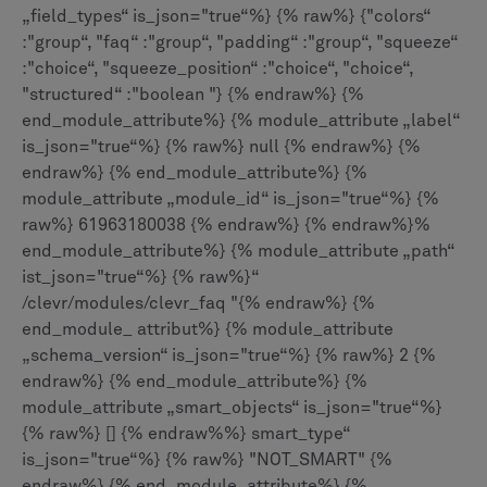
„field_types“ is_json="true“%} {% raw%} {"colors“
:"group“, "faq“ :"group“, "padding“ :"group“, "squeeze“
:"choice“, "squeeze_position“ :"choice“, "choice“,
"structured“ :"boolean "} {% endraw%} {%
end_module_attribute%} {% module_attribute „label“
is_json="true“%} {% raw%} null {% endraw%} {%
endraw%} {% end_module_attribute%} {%
module_attribute „module_id“ is_json="true“%} {%
raw%} 61963180038 {% endraw%} {% endraw%}%
end_module_attribute%} {% module_attribute „path“
ist_json="true“%} {% raw%}“
/clevr/modules/clevr_faq "{% endraw%} {%
end_module_ attribut%} {% module_attribute
„schema_version“ is_json="true“%} {% raw%} 2 {%
endraw%} {% end_module_attribute%} {%
module_attribute „smart_objects“ is_json="true“%}
{% raw%} [] {% endraw%%} smart_type“
is_json="true“%} {% raw%} "NOT_SMART" {%
endraw%} {% end_module_attribute%} {%