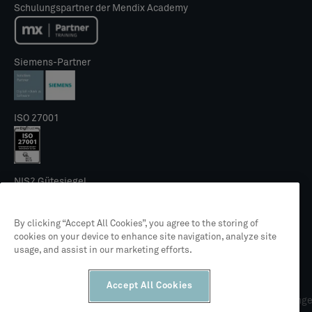
Schulungspartner der Mendix Academy
Siemens-Partner
ISO 27001
NIS2 Gütesiegel
By clicking “Accept All Cookies”, you agree to the storing of
cookies on your device to enhance site navigation, analyze site
usage, and assist in our marketing efforts.
© 2026 CLEVR
Accept All Cookies
Rechtliches
Datenschutzrichtlinie
Allgemeine Geschäftsbedingung