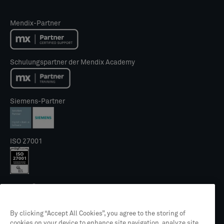
Mendix-Partner
Schulungspartner der Mendix Academy
Siemens-Partner
ISO 27001
NIS2 Gütesiegel
By clicking “Accept All Cookies”, you agree to the storing of
cookies on your device to enhance site navigation, analyze site