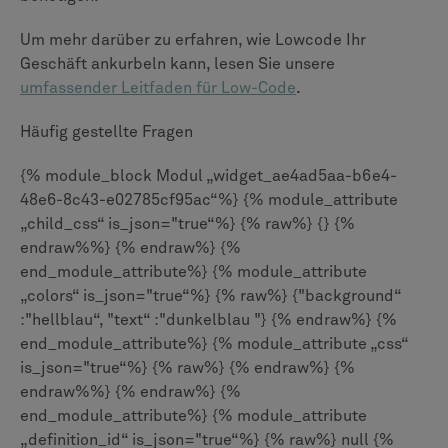
Um mehr darüber zu erfahren, wie Lowcode Ihr
Geschäft ankurbeln kann, lesen Sie unsere
umfassender Leitfaden für Low-Code
.
Häufig gestellte Fragen
{% module_block Modul „widget_ae4ad5aa-b6e4-
48e6-8c43-e02785cf95ac“%} {% module_attribute
„child_css“ is_json="true“%} {% raw%} {} {%
endraw%%} {% endraw%} {%
end_module_attribute%} {% module_attribute
„colors“ is_json="true“%} {% raw%} {"background“
:"hellblau“, "text“ :"dunkelblau "} {% endraw%} {%
end_module_attribute%} {% module_attribute „css“
is_json="true“%} {% raw%} {% endraw%} {%
endraw%%} {% endraw%} {%
end_module_attribute%} {% module_attribute
„definition_id“ is_json="true“%} {% raw%} null {%