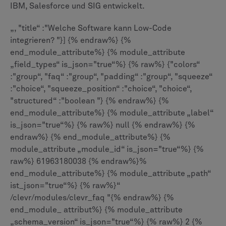
IBM, Salesforce und SIG entwickelt.
„, "title“ :"Welche Software kann Low-Code
integrieren? "}] {% endraw%} {%
end_module_attribute%} {% module_attribute
„field_types“ is_json="true“%} {% raw%} {"colors“
:"group“, "faq“ :"group“, "padding“ :"group“, "squeeze“
:"choice“, "squeeze_position“ :"choice“, "choice“,
"structured“ :"boolean "} {% endraw%} {%
end_module_attribute%} {% module_attribute „label“
is_json="true“%} {% raw%} null {% endraw%} {%
endraw%} {% end_module_attribute%} {%
module_attribute „module_id“ is_json="true“%} {%
raw%} 61963180038 {% endraw%}%
end_module_attribute%} {% module_attribute „path“
ist_json="true“%} {% raw%}“
/clevr/modules/clevr_faq "{% endraw%} {%
end_module_ attribut%} {% module_attribute
„schema_version“ is_json="true“%} {% raw%} 2 {%