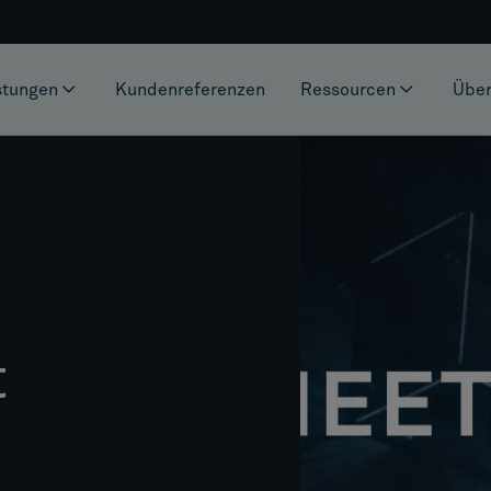
stungen
Kundenreferenzen
Ressourcen
Über
t