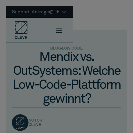
Support-Anfrage
DE
BLOG
LOW CODE
Mendix vs.
OutSystems: Welche
Low-Code-Plattform
gewinnt?
AUTOR
CLEVR