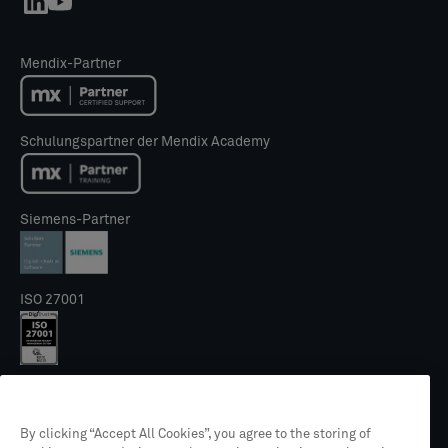
Mendix-Partner
Schulungspartner der Mendix Academy
Siemens-Partner
ISO 27001
NIS2 Gütesiegel
By clicking “Accept All Cookies”, you agree to the storing of