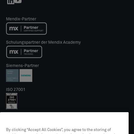
Mendix-Partner
Schulungspartner der Mendix Academy
Siemens-Partner
ISO 27001
NIS2 Gütesiegel
By clicking “Accept All Cookies”, you agree to the storing of