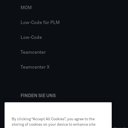
MOM
Low-Code für PLM
Low-Code
Teamcenter
Teamcenter X
FINDEN SIE UNS
By clicking “Accept All Cookies”, you agree to the
storing of cookies on your device to enhance site