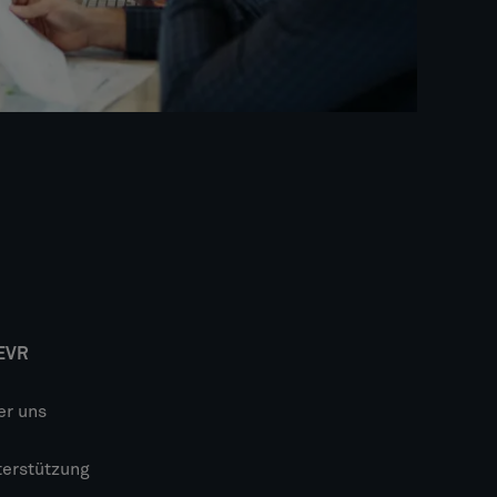
EVR
er uns
terstützung