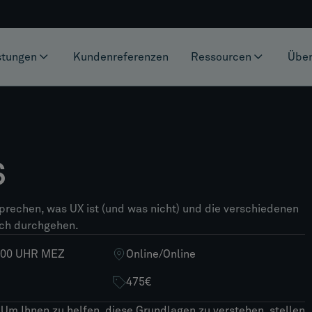
stungen
Kundenreferenzen
Ressourcen
Über
s
sprechen, was UX ist (und was nicht) und die verschiedenen
sch durchgehen.
2:00 UHR MEZ
Online
/
Online
475€
Um Ihnen zu helfen, diese Grundlagen zu verstehen, stellen