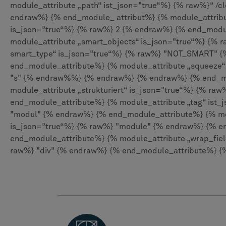
module_attribute „path“ ist_json="true“%} {% raw%}“ /c
endraw%} {% end_module_ attribut%} {% module_attribu
is_json="true“%} {% raw%} 2 {% endraw%} {% end_modu
module_attribute „smart_objects“ is_json="true“%} {%
smart_type“ is_json="true“%} {% raw%} "NOT_SMART" 
end_module_attribute%} {% module_attribute „squeeze“
"s" {% endraw%%} {% endraw%} {% endraw%} {% end_m
module_attribute „strukturiert“ is_json="true“%} {% ra
end_module_attribute%} {% module_attribute „tag“ ist_
"modul" {% endraw%} {% end_module_attribute%} {% mod
is_json="true“%} {% raw%} "module" {% endraw%} {% 
end_module_attribute%} {% module_attribute „wrap_fiel
raw%} "div" {% endraw%} {% end_module_attribute%} 