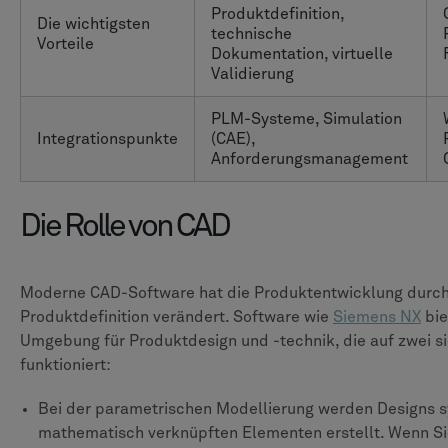
Produktdefinition,
Die wichtigsten
technische
Vorteile
Dokumentation, virtuelle
Validierung
PLM-Systeme, Simulation
Integrationspunkte
(CAE),
Anforderungsmanagement
Die Rolle von CAD
Moderne CAD-Software hat die Produktentwicklung durch
Produktdefinition verändert. Software wie
Siemens NX
bie
Umgebung für Produktdesign und -technik, die auf zwei s
funktioniert:
Bei der parametrischen Modellierung werden Designs s
mathematisch verknüpften Elementen erstellt. Wenn Sie