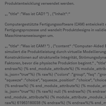
Produktentwicklung verwendet werden.
„, "title“ :"Was ist CAD? "} , {"Inhalt“:“
Computergestützte Fertigungssoftware (CAM) entwickelt 
Fertigungsprozesse und wandelt Produktdesigns in validi
Maschinenanweisungen um.
„, "title“ :"Was ist CAM? "} , {"content“ :"Computer-Aided
simuliert die Produktleistung durch virtuelle Modellierung
Konstruktionen auf strukturelle Integrität, Strömungsdy
Faktoren, bevor die physische Produktion beginnt.“ , "title
endraw%} {% end_module_attribute%} {% module_attribu
is_json="true“%} {% raw%} {"colors“ :"group“, "faq“ :"gro
"squeeze“ :"choice“, "squeeze_position“ :"choice“, "choice
{% endraw%} {% end_module_attribute%} {% module_attr
is_json="true“%} {% raw%} null {% endraw%} {% endra
end_module_attribute%} {% module_attribute „module_i
raw%} 61963180038 {% endraw%} {% endraw%}% end_mo