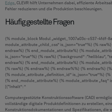
Edge
, CLEVR hilft Unternehmen dabei, effiziente Arbeitsab
Fehler reduzieren und die Produktion beschleunigen.
Häufig gestellte Fragen
{% module_block Modul „widget_1007a03c-c537-4fdf-
module_attribute „child_css“ is_json="true“%} {% raw%
endraw%} {% end_module_attribute%} {% module_attribu
is_json="true“%} {% raw%} {"background“ :"hellblau“, "te
endraw%} {% end_module_attribute%} {% module_attribu
{% raw%} {% endraw%} {% endraw%%} {% endraw%} {% 
{% module_attribute „definition_id“ is_json="true“%} {
{% end_module_attribute%} {% module_attribute „faq“ 
[{"Inhalt“: “
Computergestützte Konstruktionssoftware (CAD) ermöglich
vollständige digitale Produktdefinitionen zu erstellen, ei
Konstruktionsdokumentationen und Spezifikationen, die