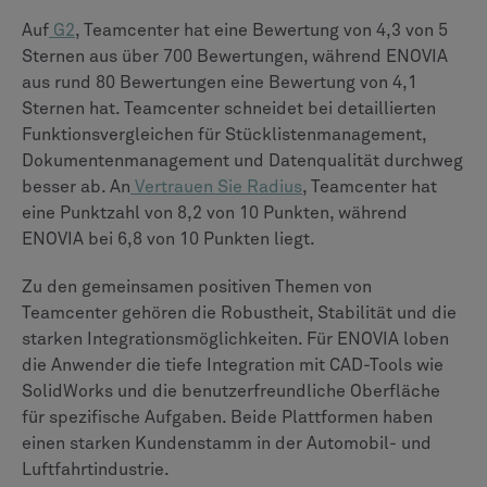
Team die volle Leistung des von Ihnen ausgewählten
PLM-Systems nutzen kann.
Fazit und nächste Schritte
Sowohl ENOVIA als auch Teamcenter sind
hervorragende PLM-Plattformen, die in der Lage sind,
die komplexesten Produktlebenszyklen zu verwalten.
Die beste Wahl hängt von der strategischen
Ausrichtung Ihres Unternehmens, der vorhandenen
Technologielandschaft und den Prioritäten des
Kerngeschäfts ab.
ENOVIA bietet eine tief integrierte, kollaborative
Umgebung für alle Mitglieder des Ökosystems von
Dassault Systèmes. Teamcenter bietet eine