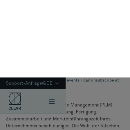
häufigsten verwendeten PLM-Systeme, das für seine
umfassenden Funktionen und seine robuste Leistung
bei der Verwaltung komplexer Fertigungsumgebungen
bekannt ist. Seine Architektur ist auf Skalierbarkeit
ausgelegt und wird für seine tiefe Integration in den
Fertigungsbetrieb sowie für seine hervorragende
Unterstützung einer Vielzahl von Designtools von
Drittanbietern geschätzt. Daher ist es eine häufige
Wahl für große, vielfältige Unternehmen.
Dassault Systèmes
ENOVIA
fungiert als kollaborativer
Innovationsmotor des breiteren Spektrums
3D-
ERFAHRUNG
plattform. Ihre Hauptstärke liegt in der
systemeigenen Integration in diese einheitliche
Umgebung, wodurch eine zentrale Informationsquelle
geschaffen wird, die Menschen, Daten und Prozesse
miteinander verbindet. Es wird häufig von
designorientierten Unternehmen in Branchen wie der
Luft- und Raumfahrt und der Automobilindustrie