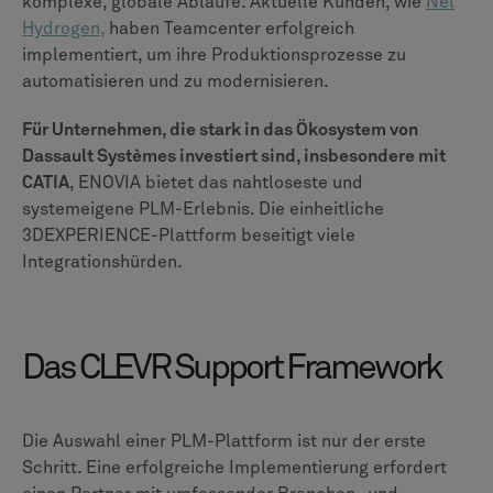
entspricht, um Ihr Unternehmen voranzubringen.
Forschungsmethodik
Dieser Vergleich basiert auf einer umfassenden
Analyse der offiziellen Herstellerdokumentation,
unabhängiger Branchenberichte und aggregiertem
Nutzerfeedback von vertrauenswürdigen
Softwarebewertungsplattformen wie G2 und
TrustRadius. Wir priorisieren aktuelle Informationen
und Benutzerrezensionen, um einen aktuellen und
genauen Überblick über beide PLM-
Softwareplattformen zu bieten.