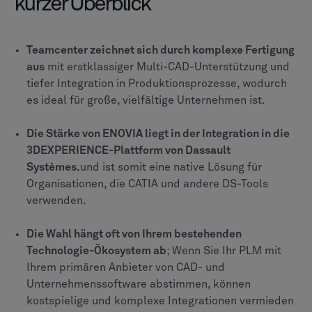
BOM-Management, stark in
Formulierung/Rezeptur für CPG & Life Sciences.
Änderungsmanagement
Formales, prozessgesteuertes
Änderungsmanagement; ideal für Schwerindustrie
und regulierte Branchen.
Flexibler, kollaborativer Ansatz mit vereinfachten
Freigaben.
Dokumentenmanagement
Bietet eine einzige Quelle der Wahrheit mit starker
Versionskontrolle und direkter Microsoft Office-
Integration.
Leistungsstarkes, kollaboratives
Dokumentenmanagement auf einer webbasierten
Plattform; hervorragend bei verschiedenen