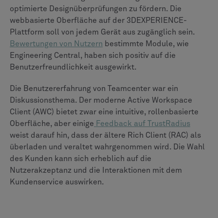
Consulting
stellte fest, dass eine zusammengesetzte
Organisation, die Teamcenter X verwendet, über einen
Zeitraum von 3 Jahren potenziell einen ROI von 90%
erzielen könnte.
ENOVIA wird hauptsächlich über die Cloud-native
3DEXPERIENCE-Plattform bereitgestellt, die SaaS-,
PaaS- und IaaS-Pakete anbietet, die von Dassault
Systèmes verwaltet werden und die Bereitstellung und
Wartung vereinfachen. Das Lizenzmodell basiert in der
Regel auf einem Abonnement pro benanntem Benutzer,
wobei Gelegenheitslizenzen für den Teilzeitzugriff
verfügbar sind. Die Preisgestaltung ist zwar individuell,
das Cloud-Modell ist jedoch darauf ausgelegt, die
Gesamtbetriebskosten zu senken, indem der interne
IT-Aufwand reduziert wird.