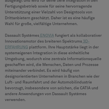
Moderne, rollenbasierte Benutzeroberfläche in
einer strukturierten Kollaborationsumgebung.
Moderne, webbasierte und intuitive UX mit sozialen
Kollaborationsfunktionen.
Verwaltung von Stücklisten (BOM)
Eine Stückliste ist die vollständige Liste aller Teile,
Komponenten und Rohstoffe, die für die Herstellung
eines Produkts benötigt werden. Die genaue
Verwaltung der Stückliste ist für die Koordination von
Einkauf, Fertigung und Montage von grundlegender
Bedeutung.
Teamcenter wurde für eine tiefgreifende Integration
von Fertigungsprozessen entwickelt und eignet sich