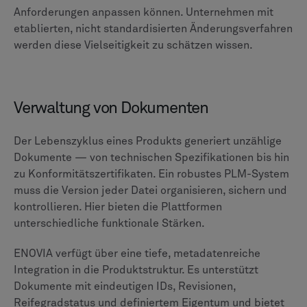
Während beide Plattformen Analysen bereitstellen,
bietet Teamcenter eine beeindruckende Fähigkeit,
Daten aus verschiedenen Unternehmensquellen für
umfassende Analysen zu integrieren. Es ist besonders
leistungsstark für Unternehmen, die Berichte
konsolidieren müssen, die das PLM-System, ERP, MES
und andere Unternehmenssoftware umfassen.
Die Analysen von ENOVIA sind untrennbar mit der
3DEXPERIENCE-Plattform verknüpft und liefern
detaillierte Informationen aus den in diesem
Ökosystem verwalteten Daten. Dies ist ideal für
Analysen, die sich auf den Produktlebenszyklus
innerhalb der DS-Umgebung konzentrieren, erfordert
jedoch im Vergleich zu Teamcenter möglicherweise
mehr Konfiguration für eine umfangreiche externe
Datenintegration.