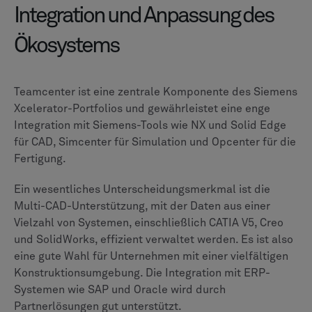
Nutzerbewertungen und
Zufriedenheit
Auf
G2
, Teamcenter hat eine Bewertung von 4,3 von 5
Sternen aus über 700 Bewertungen, während ENOVIA
aus rund 80 Bewertungen eine Bewertung von 4,1
Sternen hat. Teamcenter schneidet bei detaillierten
Funktionsvergleichen für Stücklistenmanagement,
Dokumentenmanagement und Datenqualität durchweg
besser ab. An
Vertrauen Sie Radius
, Teamcenter hat
eine Punktzahl von 8,2 von 10 Punkten, während
ENOVIA bei 6,8 von 10 Punkten liegt.
Zu den gemeinsamen positiven Themen von
Teamcenter gehören die Robustheit, Stabilität und die
starken Integrationsmöglichkeiten. Für ENOVIA loben
die Anwender die tiefe Integration mit CAD-Tools wie