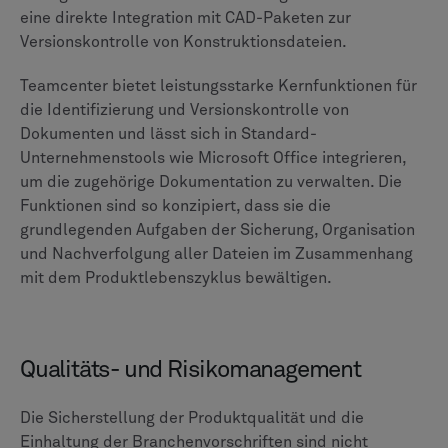
Zusammenarbeit und Benutzererlebnis
ENOVIA wurde entwickelt, um kollaborative
Innovationen durch gemeinsame digitale Modelle und
optimierte Designüberprüfungen zu fördern. Die
webbasierte Oberfläche auf der 3DEXPERIENCE-
Plattform soll von jedem Gerät aus zugänglich sein.
Bewertungen von Nutzern
bestimmte Module, wie
Engineering Central, haben sich positiv auf die
Benutzerfreundlichkeit ausgewirkt.
Die Benutzererfahrung von Teamcenter war ein
Diskussionsthema. Der moderne Active Workspace
Client (AWC) bietet zwar eine intuitive, rollenbasierte
Oberfläche, aber einige
Feedback auf TrustRadius
weist darauf hin, dass der ältere Rich Client (RAC) als
überladen und veraltet wahrgenommen wird. Die Wahl
des Kunden kann sich erheblich auf die