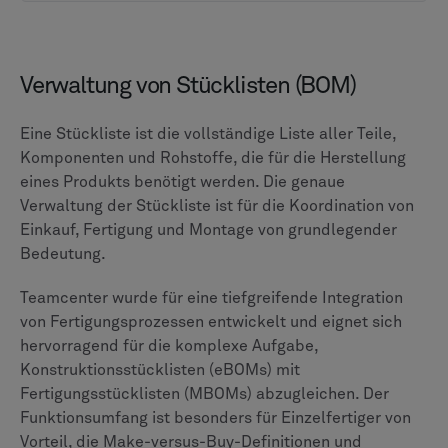
ENOVIA verfügt über eine tiefe, metadatenreiche
Integration in die Produktstruktur. Es unterstützt
Dokumente mit eindeutigen IDs, Revisionen,
Reifegradstatus und definiertem Eigentum und bietet
eine direkte Integration mit CAD-Paketen zur
Versionskontrolle von Konstruktionsdateien.
Teamcenter bietet leistungsstarke Kernfunktionen für
die Identifizierung und Versionskontrolle von
Dokumenten und lässt sich in Standard-
Unternehmenstools wie Microsoft Office integrieren,
um die zugehörige Dokumentation zu verwalten. Die
Funktionen sind so konzipiert, dass sie die
grundlegenden Aufgaben der Sicherung, Organisation
und Nachverfolgung aller Dateien im Zusammenhang
mit dem Produktlebenszyklus bewältigen.