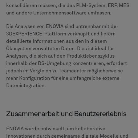
Bereitstellung, Skalierbarkeit und
Kosten
Teamcenter bietet eine außergewöhnliche Flexibilität
bei der Bereitstellung, einschließlich herkömmlicher
Lösungen vor Ort, Cloud-Hosting (IaaS) und einer
vollständigen Software-as-a-Service (SaaS) -Lösung
über Teamcenter X. Aufgrund dieser Skalierbarkeit
eignet es sich für Unternehmen, von mittelständischen
Unternehmen in den USA bis hin zu den größten
globalen Unternehmen.
Während in einigen Nutzerrezensionen von hohen
Kosten für bestimmte Lizenzen die Rede ist, ist ein
2024
Studie „Total Economic Impact“ von Forrester