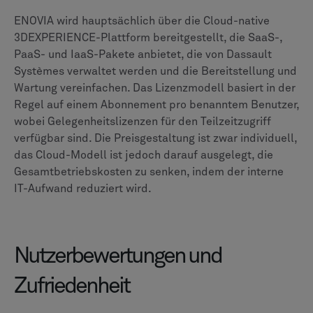
Die Auswahl einer PLM-Plattform ist nur der erste
Schritt. Eine erfolgreiche Implementierung erfordert
einen Partner mit umfassender Branchen- und
technischer Expertise. CLEVR unterstützt Unternehmen
während des gesamten Prozesses, von der ersten
Bewertung bis hin zur langfristigen
Unternehmensführung.
Wir bieten plattformunabhängige Bewertungen an, um
Ihnen bei der Definition Ihrer Anforderungen und der
Auswahl der Lösung zu helfen, die am besten zu Ihren
Geschäftszielen passt. Unsere Dienstleistungen
umfassen die Entwicklung von Pilotprojekten, die
Erstellung detaillierter Kostenmodelle und die
Entwicklung robuster Integrationsstrategien. Indem wir
uns auf Roadmaps für die Einführung und umfassende
Schulungen konzentrieren, stellen wir sicher, dass Ihr