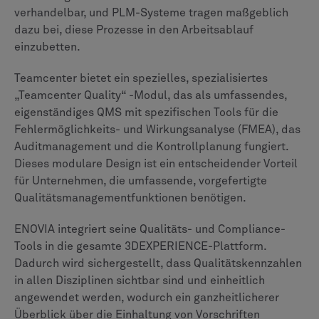
Nutzerakzeptanz und die Interaktionen mit dem
Kundenservice auswirken.
Integration und Anpassung des
Ökosystems
Teamcenter ist eine zentrale Komponente des Siemens
Xcelerator-Portfolios und gewährleistet eine enge
Integration mit Siemens-Tools wie NX und Solid Edge
für CAD, Simcenter für Simulation und Opcenter für die
Fertigung.
Ein wesentliches Unterscheidungsmerkmal ist die
Multi-CAD-Unterstützung, mit der Daten aus einer
Vielzahl von Systemen, einschließlich CATIA V5, Creo