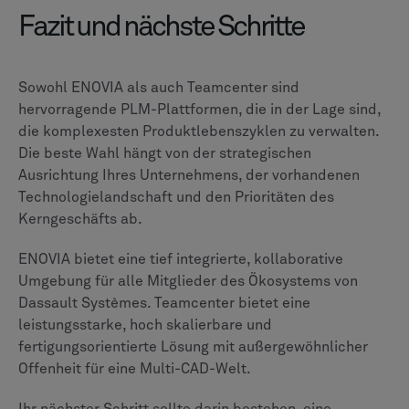
FAQ
Can't find the answer to your question? Just
get in
touch
1
Was ist der Hauptunterschied zwischen ENOVIA
und Teamcenter?
2
Welches PLM ist besser für ein Unternehmen
mit einer Vielzahl von CAD-Tools?
3
Sind Cloud-basierte Versionen wie Teamcenter