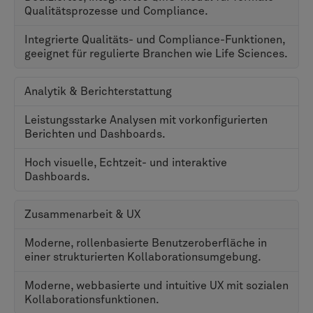
Teamcenter bietet hochgradig konfigurierbare,
geführte Workflow-Prozesse für die Verwaltung von
Änderungen, sodass Unternehmen das System
flexibler an ihre individuellen betrieblichen
Anforderungen anpassen können. Unternehmen mit
etablierten, nicht standardisierten Änderungsverfahren
werden diese Vielseitigkeit zu schätzen wissen.
Verwaltung von Dokumenten
Der Lebenszyklus eines Produkts generiert unzählige
Dokumente — von technischen Spezifikationen bis hin
zu Konformitätszertifikaten. Ein robustes PLM-System
muss die Version jeder Datei organisieren, sichern und
kontrollieren. Hier bieten die Plattformen
unterschiedliche funktionale Stärken.