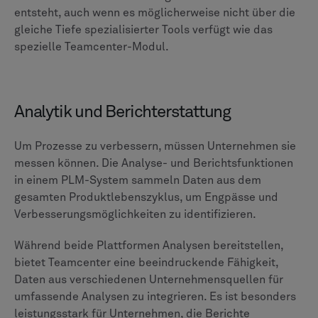
und SolidWorks, effizient verwaltet werden. Es ist also
eine gute Wahl für Unternehmen mit einer vielfältigen
Konstruktionsumgebung. Die Integration mit ERP-
Systemen wie SAP und Oracle wird durch
Partnerlösungen gut unterstützt.
Die primäre Integrationsstärke von ENOVIA ist die
native Verbindung zur 3DEXPERIENCE-Plattform von
Dassault Systèmes. Dadurch entsteht eine einheitliche
Umgebung für Unternehmen, die CATIA für die
Konstruktion, SIMULIA für die Simulation und DELMIA
für die Fertigung verwenden.
Für Organisationen, die sich dem Dassault-Ökosystem
verschrieben haben, bietet ENOVIA einen integrierten
Arbeitsablauf und eine einzige Informationsquelle. Die
Integration mit CAD- und ERP-Systemen von
Drittanbietern hängt häufig von Lösungen ab, die von
Partnern bereitgestellt werden.