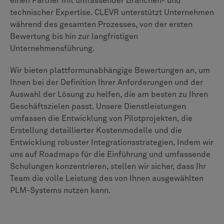
CLEVR
Gemeinsam die Zukunft gestalten
CLEVR ermöglicht digitale Transformation im großen Maßstab
durch die Implementierung von Siemens Mendix und Altair
Lösungen für Branchen wie Fertigung, Einzelhandel, Energie und
mehr. Wir nutzen PLM-, PCM-, MOM/MES-, Low-Code- und KI-
Technologien zur Fertigungsoptimierung und
Geschäftsprozessautomatisierung und gewährleisten dabei eine
nahtlose Integration mit anderen Kernsystemen wie SAP, IBM
und Salesforce. CLEVR vereint Technologie- und
Branchenexpertise, um strategische Lösungen anzubieten, die
Abläufe optimieren, die Effizienz steigern und die Digitalisierung
ermöglichen, um den Marktanforderungen gerecht zu werden.