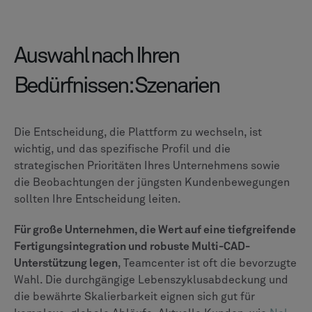
leistungsstarke, hoch skalierbare und
fertigungsorientierte Lösung mit außergewöhnlicher
Offenheit für eine Multi-CAD-Welt.
Ihr nächster Schritt sollte darin bestehen, eine
gründliche interne Bewertung Ihrer funktionalen
Anforderungen, Integrationsanforderungen und Ihrer
langfristigen Vision durchzuführen. Arbeiten Sie mit
Implementierungspartnern zusammen, die Ihnen
fachkundige Beratung bieten und Ihnen helfen können,
die Komplexität einer PLM-Transformation zu
bewältigen.
Wenn Sie Teamcenter bevorzugen, ist CLEVR bereit,
Ihnen vom ersten Tag an dabei zu helfen, dass es
funktioniert.
Nehmen Sie Kontakt mit den Experten von
CLEVR auf
um Ihnen bei der Definition Ihrer PLM-
Strategie zu helfen und sicherzustellen, dass die von
Ihnen gewählte Plattform Ihren Bedürfnissen