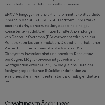
Qualitäts- und Risikomanagement
Die Sicherstellung der Produktqualität und die
Einhaltung der Branchenvorschriften sind nicht
verhandelbar, und PLM-Systeme tragen maßgeblich
dazu bei, diese Prozesse in den Arbeitsablauf
einzubetten.
Teamcenter bietet ein spezielles, spezialisiertes
„Teamcenter Quality“ -Modul, das als umfassendes,
eigenständiges QMS mit spezifischen Tools für die
Fehlermöglichkeits- und Wirkungsanalyse (FMEA), das
Auditmanagement und die Kontrollplanung fungiert.
Dieses modulare Design ist ein entscheidender Vorteil
für Unternehmen, die umfassende, vorgefertigte
Qualitätsmanagementfunktionen benötigen.
ENOVIA integriert seine Qualitäts- und Compliance-