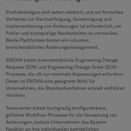
Tools in die gesamte 3DEXPERIENCE-Plattform.
Dadurch wird sichergestellt, dass Qualitätskennzahlen
in allen Disziplinen sichtbar sind und einheitlich
angewendet werden, wodurch ein ganzheitlicherer
Überblick über die Einhaltung von Vorschriften
entsteht, auch wenn es möglicherweise nicht über die
gleiche Tiefe spezialisierter Tools verfügt wie das
spezielle Teamcenter-Modul.
Analytik und Berichterstattung
Um Prozesse zu verbessern, müssen Unternehmen sie
messen können. Die Analyse- und Berichtsfunktionen
in einem PLM-System sammeln Daten aus dem
gesamten Produktlebenszyklus, um Engpässe und
Verbesserungsmöglichkeiten zu identifizieren.