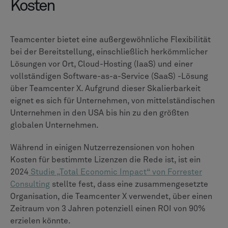
Fertigungsintegration und robuste Multi-CAD-
Unterstützung legen
, Teamcenter ist oft die bevorzugte
Wahl. Die durchgängige Lebenszyklusabdeckung und
die bewährte Skalierbarkeit eignen sich gut für
komplexe, globale Abläufe. Aktuelle Kunden, wie
Nel
Hydrogen,
haben Teamcenter erfolgreich
implementiert, um ihre Produktionsprozesse zu
automatisieren und zu modernisieren.
Für Unternehmen, die stark in das Ökosystem von
Dassault Systèmes investiert sind, insbesondere mit
CATIA
, ENOVIA bietet das nahtloseste und
systemeigene PLM-Erlebnis. Die einheitliche
3DEXPERIENCE-Plattform beseitigt viele
Integrationshürden.
Das CLEVR Support Framework