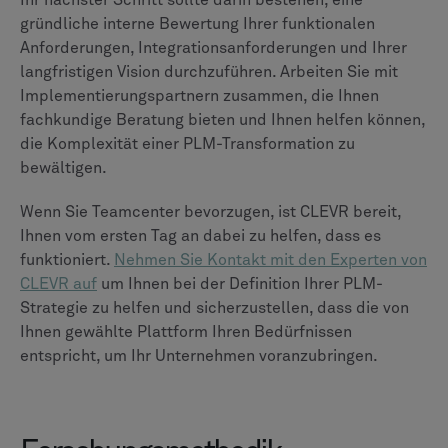
X so leistungsstark wie On-Premise-Lösungen?
TEILEN