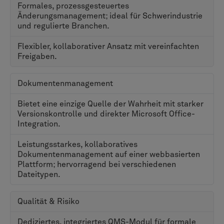
ist.
Verwaltung von Änderungen
Produktdesigns sind selten statisch, und ein formelles
Verfahren zur Nachverfolgung, Genehmigung und
Implementierung von Änderungen ist erforderlich, um
Fehler und kostspielige Nacharbeiten zu vermeiden.
Beide Plattformen bieten ein robustes,
branchenübliches Änderungsmanagement.
ENOVIA bietet branchenübliche Engineering Change
Request (ECR) und Engineering Change Order (ECO) -
Prozesse, die oft nur minimale Anpassungen erfordern.
Daher ist ENOVIA eine geeignete Wahl für
Unternehmen, die Standardverfahren schnell einführen
möchten.