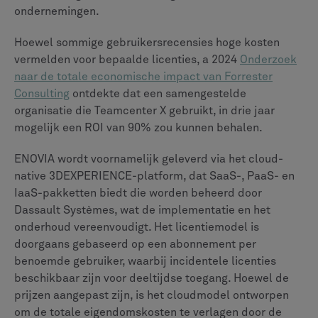
zeer geschikt voor complexe, wereldwijde activiteiten.
Huidige klanten, zoals
Nel Hydrogen,
hebben met
succes Teamcenter geïmplementeerd om hun
productieprocessen te automatiseren en te
moderniseren.
Voor organisaties die veel hebben geïnvesteerd in het
ecosysteem van Dassault Systèmes, in het bijzonder
met CATIA
, ENOVIA biedt de meest naadloze en native
PLM-ervaring. Het uniforme 3DEXPERIENCE-platform
elimineert veel integratiehindernissen.
Het CLEVR-ondersteuningskader
Het selecteren van een PLM-platform is slechts de
eerste stap. Een succesvolle implementatie vereist