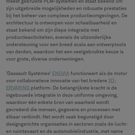
Analyse & rapportage
Krachtige analyses met vooraf geconfigureerde
rapporten en dashboards.
Sterk visuele, realtime en interactieve dashboards.
Samenwerking & UX
Moderne, rolgebaseerde UI binnen een
gestructureerde samenwerkingsomgeving.
Moderne, webgebaseerde en intuïtieve UX met
sociale samenwerkingsfuncties.
Beheer van de stuklijst (BOM)
Een materiaallijst is de volledige lijst van alle