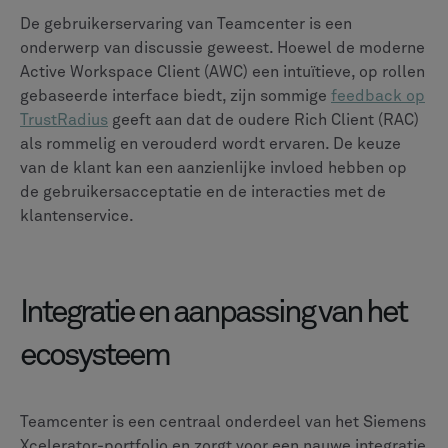
mogelijk een ROI van 90% zou kunnen behalen.
ENOVIA wordt voornamelijk geleverd via het cloud-
native 3DEXPERIENCE-platform, dat SaaS-, PaaS- en
IaaS-pakketten biedt die worden beheerd door
Dassault Systèmes, wat de implementatie en het
onderhoud vereenvoudigt. Het licentiemodel is
doorgaans gebaseerd op een abonnement per
benoemde gebruiker, waarbij incidentele licenties
beschikbaar zijn voor deeltijdse toegang. Hoewel de
prijzen aangepast zijn, is het cloudmodel ontworpen
om de totale eigendomskosten te verlagen door de
interne IT-overhead te verminderen.
Beoordelingen en tevredenheid
van gebruikers