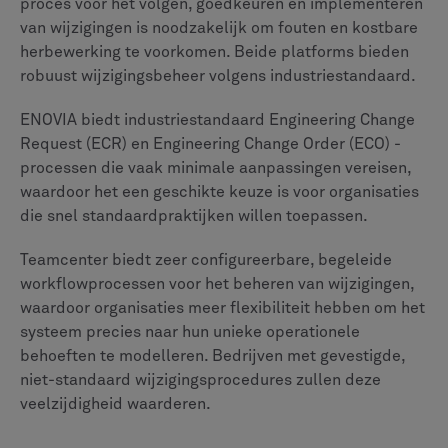
ENOVIA integreert haar kwaliteits- en nalevingstools in
het hele 3DEXPERIENCE-platform. Dit zorgt ervoor dat
kwaliteitsstatistieken zichtbaar zijn en consistent
worden toegepast in alle disciplines, waardoor een
meer holistische kijk op naleving ontstaat, hoewel
deze misschien niet dezelfde uitgebreide
gespecialiseerde tools bevat als de speciale module
van Teamcenter.
Analyse en rapportage
Om processen te verbeteren, moeten bedrijven ze
kunnen meten. De analyse- en rapportagefuncties
binnen een PLM-systeem verzamelen gegevens uit de
hele levenscyclus van het product om knelpunten en
mogelijkheden voor verbetering te helpen