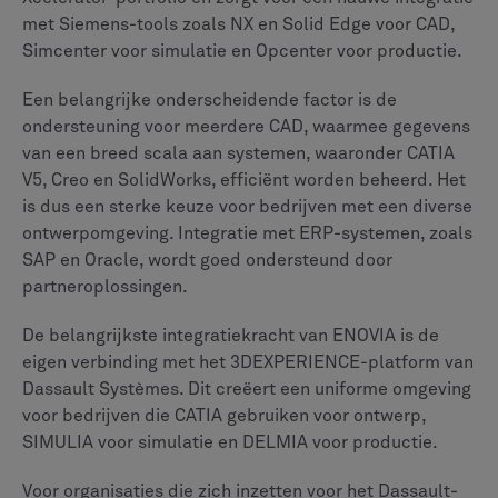
Aan
G2
, Teamcenter heeft een beoordeling van 4,3 van
de 5 sterren op basis van meer dan 700 beoordelingen,
terwijl ENOVIA een beoordeling van 4,1 sterren heeft
op basis van ongeveer 80 beoordelingen. Teamcenter
scoort consistent hoger in gedetailleerde
functievergelijkingen voor stuklijstbeheer,
documentbeheer en datakwaliteit. Aan
Vertrouw op
Radius
, Teamcenter heeft een score van 8,2 op 10,
waarbij ENOVIA een score van 6,8 op 10 staat.
Veel voorkomende positieve thema's voor Teamcenter
zijn onder meer de robuustheid, stabiliteit en sterke
integratiemogelijkheden. Voor ENOVIA prijzen
gebruikers de diepe integratie met CAD-tools, zoals
SolidWorks, en de gebruiksvriendelijke interface voor
specifieke taken. Beide platforms hebben een sterk
klantenbestand in de auto- en ruimtevaartindustrie.