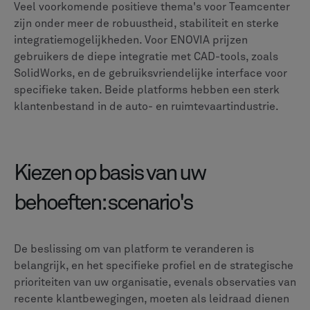
Zowel ENOVIA als Teamcenter zijn formidabele PLM-
platforms die in staat zijn om de meest complexe
productlevenscycli te beheren. De beste keuze hangt
af van de strategische afstemming van uw bedrijf, het
bestaande technologielandschap en de
kernprioriteiten van uw bedrijf.
ENOVIA biedt een diep geïntegreerde,
samenwerkingsomgeving voor mensen binnen het
Dassault Systèmes-ecosysteem. Teamcenter biedt een
krachtige, zeer schaalbare en productiegerichte
oplossing met uitzonderlijke openheid voor een multi-
CAD-wereld.
Uw volgende stap zou moeten zijn om een grondige
interne beoordeling uit te voeren van uw functionele
vereisten, integratiebehoeften en langetermijnvisie.