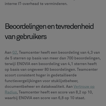
een partner met diepgaande industriële en technische
expertise. CLEVR ondersteunt organisaties gedurende
het hele proces, van de eerste evaluatie tot het beheer
op lange termijn.
We bieden platformonafhankelijke beoordelingen om u
te helpen uw vereisten te definiëren en de oplossing te
kiezen die het beste bij uw bedrijfsdoelstellingen past.
Onze diensten omvatten het ontwikkelen van
proefprojecten, het creëren van gedetailleerde
kostenmodellen en het ontwerpen van robuuste
integratiestrategieën. Door ons te concentreren op
stappenplannen voor adoptie en uitgebreide training,
zorgen we ervoor dat uw team de volledige kracht van
het door u gekozen PLM-systeem kan benutten.
Conclusie en vervolgstappen