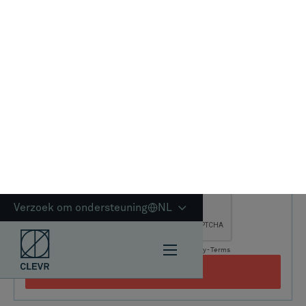
Vergelijking van functies naast
elkaar
Een PLM-systeem fungeert als de operationele hub
voor alle activiteiten die verband houden met een
product, vanaf het eerste concept tot de definitieve
pensionering.
Teamcenter
, van Siemens, is wereldwijd een van de
meest gebruikte PLM-systemen en staat bekend om
zijn uitgebreide mogelijkheden en robuuste prestaties
bij het beheer van complexe productieomgevingen. De
architectuur is ontworpen voor schaalbaarheid en
staat bekend om zijn diepe integratie met
productieactiviteiten, evenals de uitzonderlijke
ondersteuning voor een breed scala aan ontwerptools