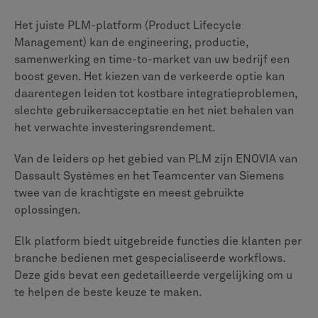
van derden, waardoor het een veelgebruikte keuze is
voor grote, diverse ondernemingen.
'Dassault Systèmes'
ENOVIA
functioneert als de motor
voor collaboratieve innovatie van het bredere
3D-
ERVARING
platform. De belangrijkste kracht is de
ingebouwde integratie in deze uniforme omgeving,
waardoor één enkele bron van waarheid wordt
gecreëerd die mensen, gegevens en processen met
elkaar verbindt. Het wordt vaak begunstigd door
designgerichte organisaties in sectoren zoals de lucht-
en ruimtevaart en de automobielindustrie, met name
organisaties die CATIA en andere toepassingen van
Dassault Systèmes gebruiken.
Om te begrijpen welk platform geschikt is voor jouw
organisatie, is het handig om te vergelijken hoe zij