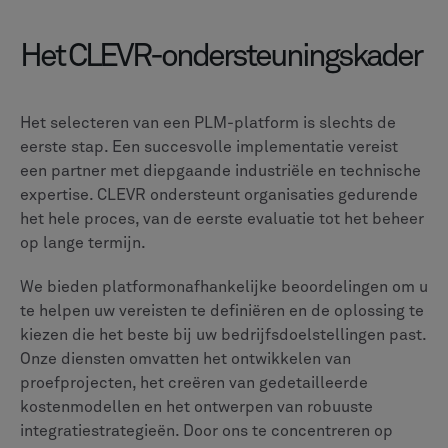
onafhankelijke brancherapporten en geaggregeerde
feedback van gebruikers van vertrouwde
softwarebeoordelingsplatforms zoals G2 en
TrustRadius. We geven prioriteit aan recente informatie
en gebruikersrecensies om een actueel en nauwkeurig
beeld te geven van beide PLM-softwareplatforms.
CLEVR
Samen bouwen aan morgen
CLEVR realiseert grootschalige digitale transformatie door
Siemens Mendix- en Altair-oplossingen te implementeren voor
sectoren zoals productie, retail, energie en meer. We maken