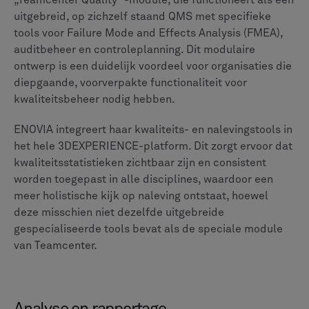
van de klant kan een aanzienlijke invloed hebben op
de gebruikersacceptatie en de interacties met de
klantenservice.
Integratie en aanpassing van het
ecosysteem
Teamcenter is een centraal onderdeel van het Siemens
Xcelerator-portfolio en zorgt voor een nauwe integratie
met Siemens-tools zoals NX en Solid Edge voor CAD,
Simcenter voor simulatie en Opcenter voor productie.
Een belangrijke onderscheidende factor is de
ondersteuning voor meerdere CAD, waarmee gegevens
van een breed scala aan systemen, waaronder CATIA