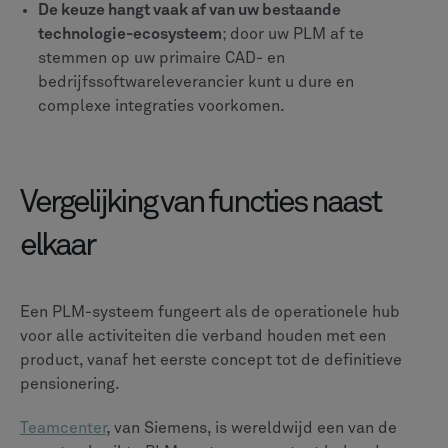
Documentbeheer
Biedt één enkele bron van waarheid met sterke
versiecontrole en directe Microsoft Office-
integratie.
Krachtig, collaboratief documentbeheer op een
webgebaseerd platform; blinkt uit in diverse
bestandstypen.
Kwaliteit & risico
Toegewijde, geïntegreerde QMS-module voor
formele kwaliteitsprocessen en compliance.
Geïntegreerde kwaliteits- en compliancefuncties,
geschikt voor gereguleerde industrieën zoals Life
Sciences.