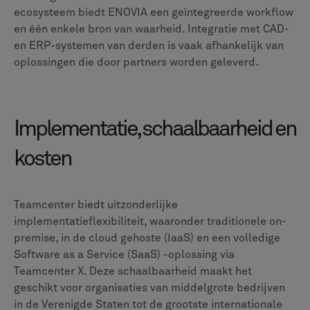
Kiezen op basis van uw
behoeften: scenario's
De beslissing om van platform te veranderen is
belangrijk, en het specifieke profiel en de strategische
prioriteiten van uw organisatie, evenals observaties van
recente klantbewegingen, moeten als leidraad dienen
voor uw beslissing.
Voor grote ondernemingen die prioriteit geven aan
diepgaande productie-integratie en robuuste
ondersteuning voor meerdere CAD-bestanden
,
Teamcenter heeft vaak de voorkeur. De volledige
levenscyclusdekking en bewezen schaalbaarheid zijn