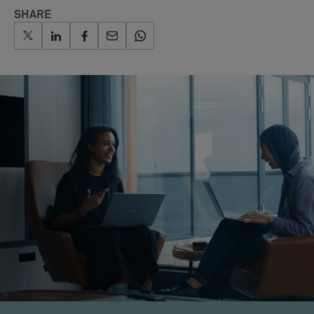
Teamcenter X
DIENSTEN
Opleiding
Implementaties
By clicking “Accept All Cookies”, you agree to the storing of
Consultancy
cookies on your device to enhance site navigation, analyze site
usage, and assist in our marketing efforts.
Ondersteuning
Accept All Cookies
SLIM
Cookies Settings
Over ons