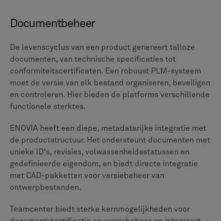
identificeren.
Hoewel beide platforms analyses bieden, biedt
Teamcenter een indrukwekkende mogelijkheid om
gegevens uit verschillende bedrijfsbronnen te
integreren voor uitgebreide analyses. Het is met name
krachtig voor organisaties die rapporten over het PLM-
systeem, ERP, MES en andere bedrijfssoftware moeten
consolideren.
De analyses van ENOVIA zijn onlosmakelijk verbonden
met het 3DEXPERIENCE-platform en bieden
gedetailleerde informatie uit de gegevens die binnen
dat ecosysteem worden beheerd. Dit is ideaal voor
analyses gericht op de levenscyclus van het product
binnen de DS-omgeving, maar vereist mogelijk meer
configuratie voor uitgebreide externe
gegevensintegratie in vergelijking met Teamcenter.