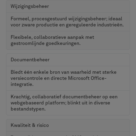
tot simulatie. Dit is een aanzienlijk voordeel voor
organisaties die veel investeren in het DS-ecosysteem
en die absolute consistentie nodig hebben, hoewel er
mogelijk meer configuratie nodig is om dezelfde
diepte van de productiespecifieke stuklijstdefinitie te
bereiken als in Teamcenter.
Veranderingsbeheer
Productontwerpen zijn zelden statisch en een formeel
proces voor het volgen, goedkeuren en implementeren
van wijzigingen is noodzakelijk om fouten en kostbare
herbewerking te voorkomen. Beide platforms bieden
robuust wijzigingsbeheer volgens industriestandaard.
ENOVIA biedt industriestandaard Engineering Change
Request (ECR) en Engineering Change Order (ECO) -