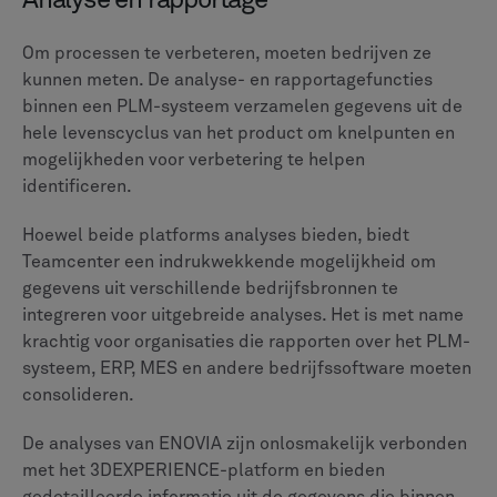
V5, Creo en SolidWorks, efficiënt worden beheerd. Het
is dus een sterke keuze voor bedrijven met een diverse
ontwerpomgeving. Integratie met ERP-systemen, zoals
SAP en Oracle, wordt goed ondersteund door
partneroplossingen.
De belangrijkste integratiekracht van ENOVIA is de
eigen verbinding met het 3DEXPERIENCE-platform van
Dassault Systèmes. Dit creëert een uniforme omgeving
voor bedrijven die CATIA gebruiken voor ontwerp,
SIMULIA voor simulatie en DELMIA voor productie.
Voor organisaties die zich inzetten voor het Dassault-
ecosysteem biedt ENOVIA een geïntegreerde workflow
en één enkele bron van waarheid. Integratie met CAD-
en ERP-systemen van derden is vaak afhankelijk van
oplossingen die door partners worden geleverd.