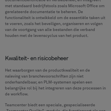
Samenwerking en gebruikerservaring
ENOVIA is ontworpen om gezamenlijke innovatie te
bevorderen door middel van gedeelde digitale
modellen en gestroomlijnde ontwerprecensies. De
webinterface op het 3DEXPERIENCE-platform is
bedoeld om vanaf elk apparaat toegankelijk te zijn.
Beoordelingen van gebruikers
bepaalde modules,
zoals Engineering Central, waren positief over de
gebruiksvriendelijkheid.
De gebruikerservaring van Teamcenter is een
onderwerp van discussie geweest. Hoewel de moderne
Active Workspace Client (AWC) een intuïtieve, op rollen
gebaseerde interface biedt, zijn sommige
feedback op
TrustRadius
geeft aan dat de oudere Rich Client (RAC)
als rommelig en verouderd wordt ervaren. De keuze