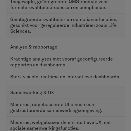
processen die vaak minimale aanpassingen vereisen,
waardoor het een geschikte keuze is voor organisaties
die snel standaardpraktijken willen toepassen.
Teamcenter biedt zeer configureerbare, begeleide
workflowprocessen voor het beheren van wijzigingen,
waardoor organisaties meer flexibiliteit hebben om het
systeem precies naar hun unieke operationele
behoeften te modelleren. Bedrijven met gevestigde,
niet-standaard wijzigingsprocedures zullen deze
veelzijdigheid waarderen.
Documentbeheer
De levenscyclus van een product genereert talloze
documenten, van technische specificaties tot
conformiteitscertificaten. Een robuust PLM-systeem