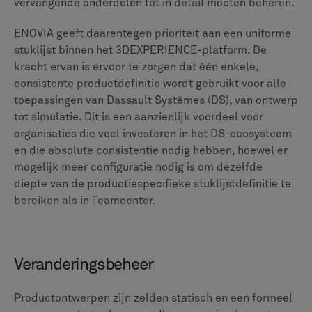
Kwaliteit- en risicobeheer
Het waarborgen van de productkwaliteit en de
naleving van branchevoorschriften zijn niet
onderhandelbaar, en PLM-systemen spelen een
belangrijke rol bij het integreren van deze processen in
de workflow.
Teamcenter biedt een speciale, gespecialiseerde
„Teamcenter Quality” -module, die functioneert als een
uitgebreid, op zichzelf staand QMS met specifieke
tools voor Failure Mode and Effects Analysis (FMEA),
auditbeheer en controleplanning. Dit modulaire
ontwerp is een duidelijk voordeel voor organisaties die
diepgaande, voorverpakte functionaliteit voor
kwaliteitsbeheer nodig hebben.