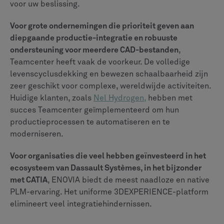
Neem contact op met implementatiepartners die
deskundige begeleiding kunnen bieden en u kunnen
helpen bij het omgaan met de complexiteit van een
PLM-transformatie.
Als je naar Teamcenter neigt, staat CLEVR klaar om je
te helpen om het vanaf dag één te laten werken.
Neem
contact op met de experts van CLEVR
om u te helpen
bij het bepalen van uw PLM-strategie en ervoor te
zorgen dat het gekozen platform aan uw behoeften
voldoet om uw bedrijf vooruit te helpen.
Onderzoeksmethodologie
Deze vergelijking is gebaseerd op een uitgebreide
analyse van officiële leveranciersdocumentatie,