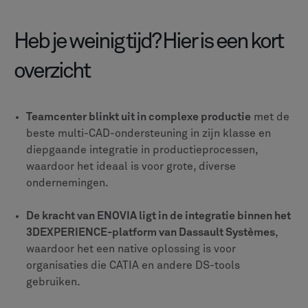
belangrijke PLM-functies benaderen.
Stuklijst (BOM)
Robuust, multi-domein (mechanisch, elektrisch,
software) BOM-beheer.
Flexibel, data-gedreven en uniform BOM-beheer,
sterk in formulering/receptuur voor FMCG & Life
Sciences.
Wijzigingsbeheer
Formeel, procesgestuurd wijzigingsbeheer; ideaal
voor zware productie en gereguleerde industrieën.
Flexibele, collaboratieve aanpak met
gestroomlijnde goedkeuringen.