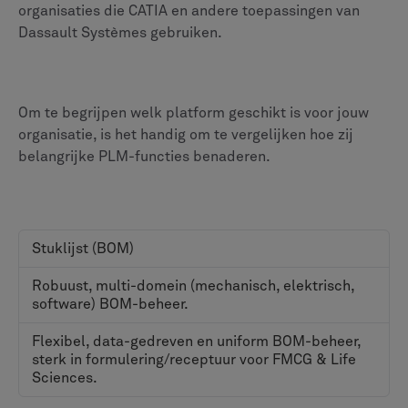
onderdelen, componenten en grondstoffen die nodig
zijn om een product te bouwen. Het nauwkeurig
beheren van de stuklijst is van fundamenteel belang
voor de coördinatie van inkoop, productie en
assemblage.
Teamcenter is gebouwd voor diepgaande integratie
van productieprocessen en blinkt uit in de complexe
taak om technische stuklijsten (EBOM's) te
combineren met productie-stuklijsten (MBOM's). De
functieset is met name handig voor afzonderlijke
fabrikanten die de definities van make-versus-buy en
vervangende onderdelen tot in detail moeten beheren.
ENOVIA geeft daarentegen prioriteit aan een uniforme
stuklijst binnen het 3DEXPERIENCE-platform. De
kracht ervan is ervoor te zorgen dat één enkele,
consistente productdefinitie wordt gebruikt voor alle
toepassingen van Dassault Systèmes (DS), van ontwerp