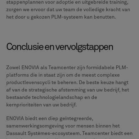
gebruik van PLM-, PCM-, MOM/MES-, low-code- en AI-
technologieën voor productieoptimalisatie en automatisering
van bedrijfsprocessen, terwijl we zorgen voor naadloze integratie
met andere kernsystemen zoals SAP, IBM en Salesforce. CLEVR
combineert technologie en branche-expertise om strategische
oplossingen te bieden die bedrijfsprocessen stroomlijnen, de
efficiëntie verhogen en digitalisering mogelijk maken om aan de
markteisen te voldoen.
FAQ
Can't find the answer to your question? Just
get in
touch
1
Wat is het belangrijkste verschil tussen ENOVIA
en Teamcenter?