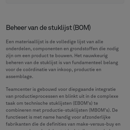
moet de versie van elk bestand organiseren, beveiligen
en controleren. Hier bieden de platforms verschillende
functionele sterktes.
ENOVIA heeft een diepe, metadatarijke integratie met
de productstructuur. Het ondersteunt documenten met
unieke ID's, revisies, volwassenheidsstatussen en
gedefinieerde eigendom, en biedt directe integratie
met CAD-pakketten voor versiebeheer van
ontwerpbestanden.
Teamcenter biedt sterke kernmogelijkheden voor
documentidentificatie en versiebeheer, en integreert
met standaard bedrijfstools zoals Microsoft Office om
gerelateerde documentatie te beheren. De
functionaliteit is ontwikkeld om de essentiële taken uit
te voeren, zoals het beveiligen, organiseren en volgen
van de voortgang van alle bestanden die verband
houden met de levenscyclus van het product.