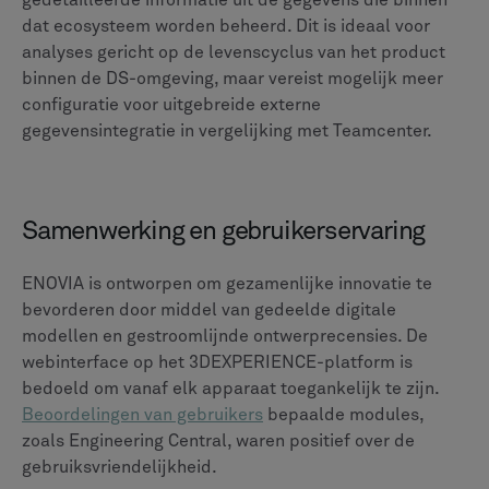
Implementatie, schaalbaarheid en
kosten
Teamcenter biedt uitzonderlijke
implementatieflexibiliteit, waaronder traditionele on-
premise, in de cloud gehoste (IaaS) en een volledige
Software as a Service (SaaS) -oplossing via
Teamcenter X. Deze schaalbaarheid maakt het
geschikt voor organisaties van middelgrote bedrijven
in de Verenigde Staten tot de grootste internationale
ondernemingen.
Hoewel sommige gebruikersrecensies hoge kosten
vermelden voor bepaalde licenties, a 2024
Onderzoek
naar de totale economische impact van Forrester
Consulting
ontdekte dat een samengestelde
organisatie die Teamcenter X gebruikt, in drie jaar