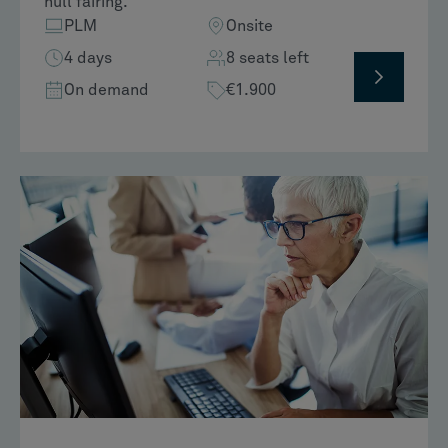
hull fairing.​
PLM
Onsite
4 days
8 seats left
On demand
€1.900