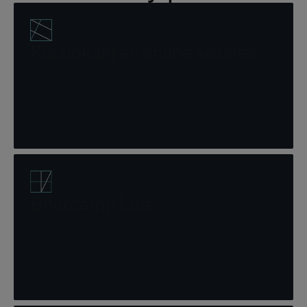
Klaslokaal en online sessies
De CLEVR Academy-ervaring is afgestemd op
uw bedrijf en wordt online of op locatie
aangeboden.
Bootcamp Lite
Drie weken basistraining om bedrijven te
faciliteren die zelf Mendix-capaciteit hebben.