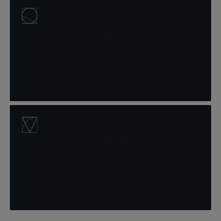
PLM-opleidingen
Ontdek hoe Agile-oplossingen als Teamcenter,
Solid Edge en NX bedrijfsprocessen in uw
productportfolio stroomlijnen.
Examens en certificeringen
Alle CLEVR-trainingen kunnen op maat worden
gemaakt om aan de specifieke behoeften van
uw organisatie te voldoen en developers te
helpen zich te certificeren.