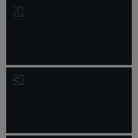
Bootcamp
Vijf weken uitgebreide training die zowel de
basisvaardigheden van Mendix als de
geavanceerde vaardigheden omvat, inclusief
examen.
Workshops
Onze gecertificeerde trainers werken nauw
samen met individuele developers of kleine
groepen. Ze begeleiden, ondersteunen en
bieden persoonlijke hulp waar nodig.