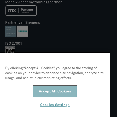
Mendix Academy trainingspartner
Partner van Siemens
ISO 27001
NIS2 Keurmerk
By clicking “Accept All Cookies”, you agree to the storing of
cookies on your device to enhance site navigation, analyze site
usage, and assist in our marketing efforts.
Accept All Cookies
Cookies Settings
© 2026 CLEVR
Juridisch
Privacybeleid
Algemene voorwaarden