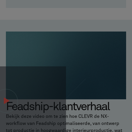
Feadship-klantverhaal
Bekijk deze video om te zien hoe CLEVR de NX-
workflow van Feadship optimaliseerde, van ontwerp
tot productie in hoogwaardige interieurproductie, wat