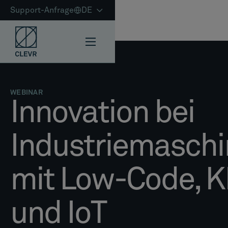
Support-Anfrage
DE
WEBINAR
Innovation bei
Industriemasch
mit Low-Code, K
und IoT