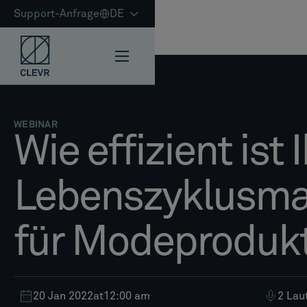
Support-Anfrage
DE
WEBINAR
Wie effizient ist I
Lebenszyklusm
für Modeproduk
20 Jan 2022
at
12:00 am
2 Lau