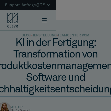
Support-Anfrage
DE
BLOG
HERSTELLUNG
TEAMCENTER PCM
KI in der Fertigung:
Transformation von
roduktkostenmanagemen
Software und
chhaltigkeitsentscheidun
AUTOR
Sofie Wendt