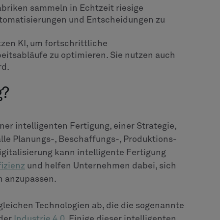
abriken sammeln in Echtzeit riesige
tomatisierungen und Entscheidungen zu
zen KI, um fortschrittliche
eitsabläufe zu optimieren. Sie nutzen auch
rd.
g?
ner intelligenten Fertigung, einer Strategie,
 alle Planungs-, Beschaffungs-, Produktions-
gitalisierung kann intelligente Fertigung
fizienz
und helfen Unternehmen dabei, sich
n anzupassen.
 gleichen Technologien ab, die die sogenannte
oder
Industrie 4.0
. Einige dieser intelligenten