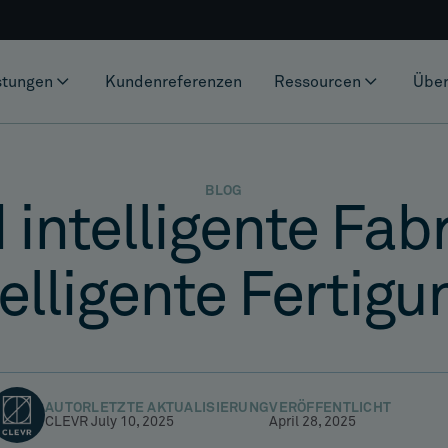
stungen
Kundenreferenzen
Ressourcen
Über
BLOG
 intelligente Fab
telligente Fertigu
AUTOR
LETZTE AKTUALISIERUNG
VERÖFFENTLICHT
CLEVR
July 10, 2025
April 28, 2025