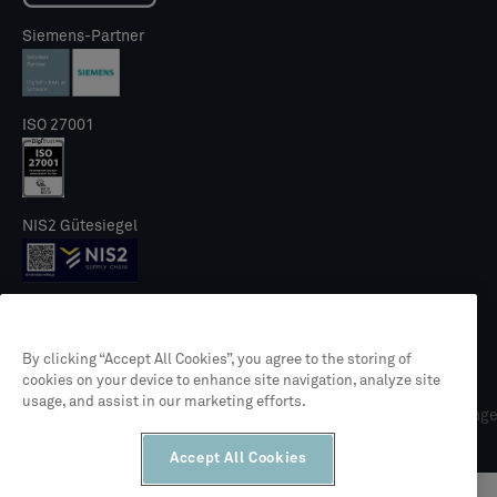
Siemens-Partner
ISO 27001
NIS2 Gütesiegel
By clicking “Accept All Cookies”, you agree to the storing of
cookies on your device to enhance site navigation, analyze site
© 2026 CLEVR
usage, and assist in our marketing efforts.
Rechtliches
Datenschutzrichtlinie
Allgemeine Geschäftsbedingung
Accept All Cookies