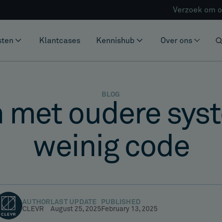
Verzoek om o
sten
Klantcases
Kennishub
Over ons
BLOG
n met oudere sys
weinig code
AUTHOR
LAST UPDATE
PUBLISHED
CLEVR
August 25, 2025
February 13, 2025