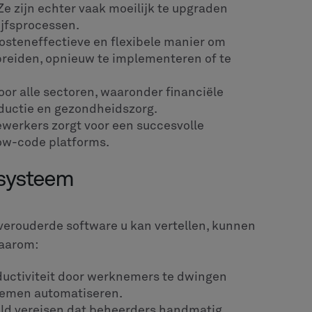
Ze zijn echter vaak moeilijk te upgraden
ijfsprocessen.
osteneffectieve en flexibele manier om
 breiden, opnieuw te implementeren of te
r alle sectoren, waaronder financiële
oductie en gezondheidszorg.
werkers zorgt voor een succesvolle
ow-code platforms.
-systeem
 verouderde software u kan vertellen, kunnen
waarom:
ductiviteit door werknemers te dwingen
temen automatiseren.
ld vereisen dat beheerders handmatig