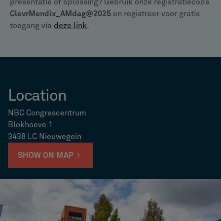
presentatie of oplossing? Gebruik onze registratiecode
ClevrMendix_AMdag@2025
en registreer voor gratis
toegang via
deze link
.
Location
NBC Congrescentrum
Blokhoeve 1
3438 LC Nieuwegein
SHOW ON MAP