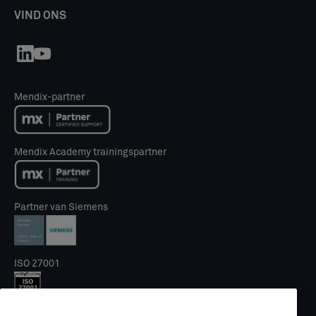
VIND ONS
Mendix-partner
Mendix Academy trainingspartner
Partner van Siemens
ISO 27001