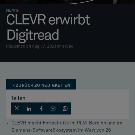
NEWS
CLEVR erwirbt
Digitread
Published on Aug 17, 2021
min read
ZURÜCK ZU NEUIGKEITEN
Teilen
CLEVR macht Fortschritte im PLM-Bereich und im
Siemens-Softwareökosystem im Wert von 26