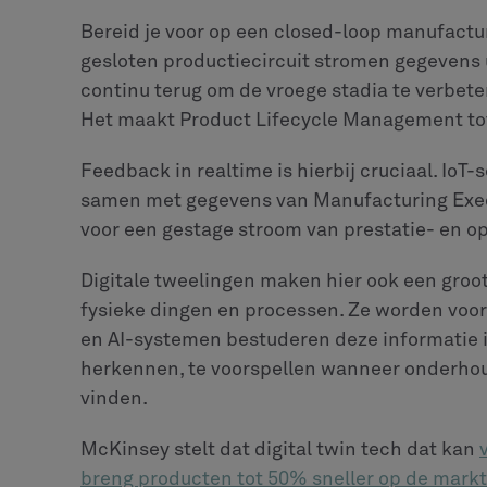
En ten derde
stel teams samen met mensen ui
laten werken, heb je ingenieurs nodig die 
AI-modellen kunnen bouwen en uitvoeren, en
en ervoor kan zorgen dat alles op elkaar aansl
PLM is het informatiecentru
De integratie van AI verandert het productl
voor gegevensopslag in een slim, actief cent
gedurende de hele levenscyclus van het produ
fabrikanten om snel te innoveren, efficiënter
bouwen. Bedrijven die AI nu gaan gebruiken 
zijn om het voortouw te nemen in de toekoms