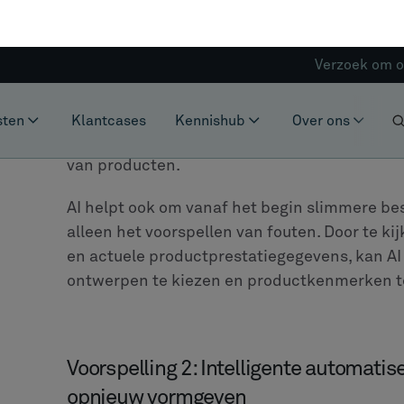
definiëren
Wanneer AI zich bij PLM voegt, is het belang
kunnen doen en het veranderen van hun rollen
verschuiven van handmatige taken naar stra
PLM-managers zullen in toenemende mate op 
datawerk, routinematige analyses en geauto
tijd besteden aan het totaaldenken, moeilij
de AI-systemen.
Een goed voorbeeld van dit teamwerk is Clevr
Festo, leider op het gebied van automatiseri
mensen te helpen leren en te communiceren 
Wat fabrikanten nu moeten 