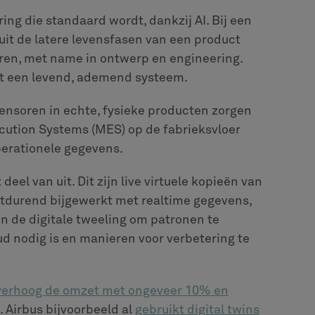
t data, IT en engineering
. Om AI in PLM te
de producten kennen, datawetenschappers die
 IT-personeel dat de technische kant aankan
uit.
m voor toekomstige productie
evenscyclusbeheer van een eenvoudige plaats
rum dat helpt bij het nemen van beslissingen
ct. Dit is een noodzakelijke stap voor
 te werken en sterkere bedrijven op te
in hun PLM-plannen, zullen op de beste plek
t van de maakindustrie.