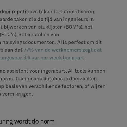
 AI in PLM? Door nu een paar praktische
n gelegd om AI in te zetten en er het
s voor AI
. Dit betekent dat je goed moet
M-, ERP-, MES- en andere systemen. Is het van
emakkelijk bij komen? Zorg ervoor dat je
et behulp van API's of cloudplatforms,
nder veel risico een groot verschil kunnen
eren. Test AI in plaats daarvan op specifieke
nderhoud voor één type machine, gebruik
 onderdeel of automatiseer een PLM-