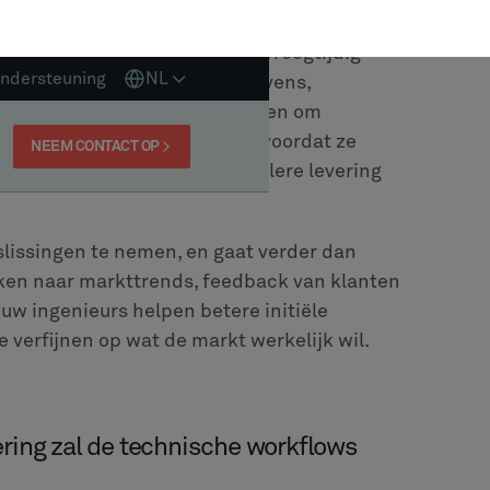
rijkste effect het verbeteren van wat mensen
, in plaats van ze te vervangen. De focus zal
tegisch denken en innoveren. Ingenieurs en
AI rekenen voor het uitvoeren van
matiseerde taken. Hierdoor kunnen ze meer
ke problemen oplossen en toezicht houden op
Assist, een oplossing die is ontwikkeld met
ngstechnologie, die
maakt gebruik van AI om
in industriële omgevingen
.
doen