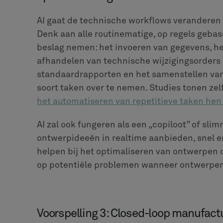
Dus, hoe kunnen fabrikanten aan de slag met
stappen te nemen, kan een solide basis worde
maximale uit te halen.
Ten eerste,
controleer of je PLM-setup klaar i
kijken naar de gegevens die je hebt in je PL
goede kwaliteit? Is het compleet? Kun je er g
systemen met elkaar kunnen communiceren m
zodat gegevens soepel kunnen stromen.
Vervolgens
begin met kleine projecten die zo
maken
. Probeer niet alles tegelijk te verand
dingen. Probeer bijvoorbeeld voorspellend o
generatief ontwerp voor een minder kritisch
workflow die hoofdpijn veroorzaakt.