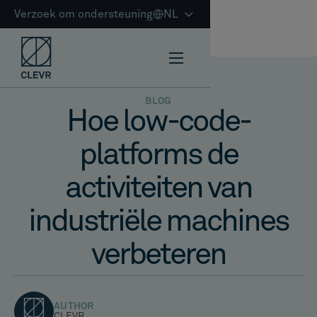
Verzoek om ondersteuning
NL
BLOG
Hoe low-code-
platforms de
activiteiten van
industriële machines
verbeteren
AUTHOR
CLEVR