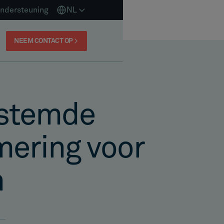
ndersteuning
NL
NEEM CONTACT OP
estemde
mering voor
n