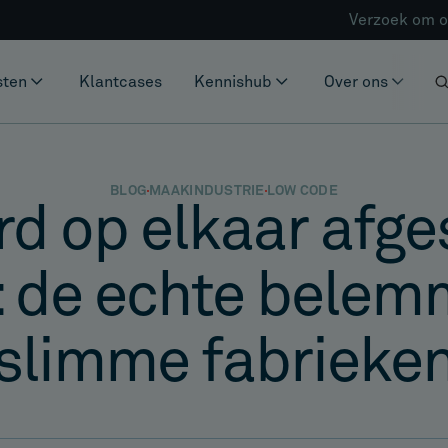
Verzoek om o
sten
Klantcases
Kennishub
Over ons
BLOG
MAAKINDUSTRIE
LOW CODE
rd op elkaar afg
 de echte belem
slimme fabrieke