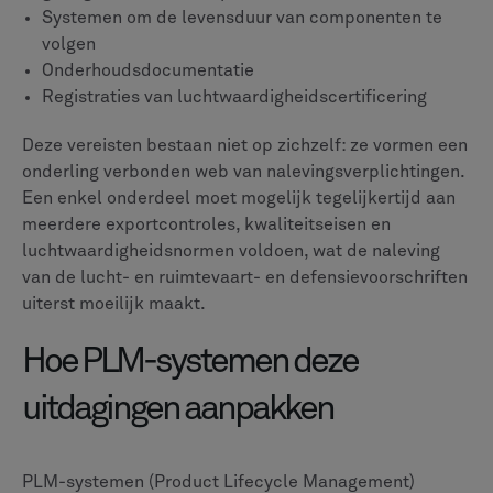
Eén enkele bron van waarheid
Moderne lucht- en ruimtevaart- en defensieproductie
genereert enorme hoeveelheden productgegevens.
Zonder een centraal systeem wordt deze informatie
verspreid over departementale databases,
spreadsheets en papieren bestanden. PLM lost dit op
door één gezaghebbende bron te creëren
voor alle
productinformatie
.
Een goed PLM-systeem kan het volgende volgen:
Volledige geschiedenis van componenten, van
ontwerp tot pensionering
Ontwerpdocumentatie met volledig revisiebeheer
Specificaties en controles van het productieproces
Records voor kwaliteitscontrole en testgegevens