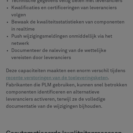
Voor kwaliteitsmanagementteams betekent dit
geautomatiseerd:
Inspectierapporten van het eerste artikel
Tracering van niet-conformiteiten
Corrigerende en preventieve maatregelen
Auditplanning en documentatie
Rapporten over certificeringsbeoordelingen
Neem een eerste artikelinspectie als voorbeeld. Bij de
productie van een nieuw onderdeel moet u controleren
of het productieproces consistent voldoet aan de
ontwerpspecificaties. Een PLM-systeem kan
automatisch inspectievereisten genereren op basis van
het ontwerp. Het kan ook metingen volgen, afwijkingen
markeren en het eindrapport samenstellen. Al die tijd
houdt het een volledig auditspoor bij. Deze
automatisering vervangt menselijke expertise niet,
maar versterkt deze.