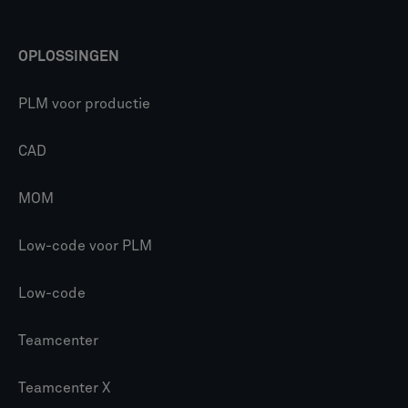
Consultancy
Ondersteuning
SLIM
Over ons
Carrières
Hulpbronnen
Klantcases
VIND ONS