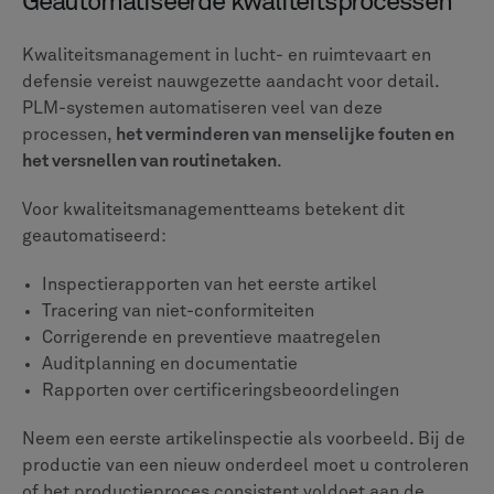
De bredere impact van sterke
naleving
Hoewel het belangrijkste doel is om aan de wettelijke
vereisten te voldoen, bieden robuuste
nalevingssystemen extra voordelen die de hele
organisatie versterken. Deze omvatten:
Operationele efficiëntie
Wanneer de naleving geautomatiseerd en systematisch
wordt in plaats van handmatig en reactief, verbeteren
de activiteiten over de hele linie.