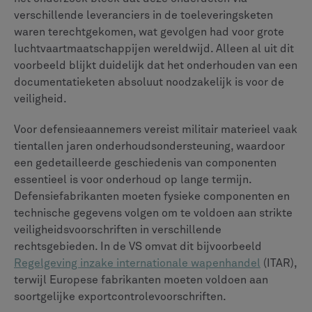
De uitdagingen op het gebied van
naleving van regelgeving
Ruimtevaart en defensie
fabrikanten staan onder
toenemende druk om grote hoeveelheden
nalevingsgegevens te beheren met behoud
perfecte
nauwkeurigheid
. Eén enkele vergissing kan ernstige
gevolgen hebben, zoals:
Financiële sancties die oplopen tot miljoenen
dollars
Vertragingen in het programma veroorzaken
rimpeleffecten via de toeleveringsketens van
defensie
Verlies van certificeringen waardoor productielijnen
worden stopgezet
Reputatieschade die gevolgen heeft voor