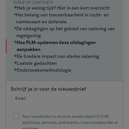
Elk onderdeel in de lucht- en ruimtevaart- en
defensieproductie draagt een enorme
verantwoordelijkheid. Eén ontbrekende
traceerbaarheidsrecord of nalevingskloof kan
vliegtuigen aan de grond brengen, essentiële
defensieprogramma's vertragen en levens in gevaar
brengen. Kwaliteitsteams besteden talloze uren aan
het onderhouden van documentatie in complexe
toeleveringsketens, terwijl nalevingsfunctionarissen
zich houden aan de voorschriften die zware straffen
voor overtredingen met zich meebrengen.
Het goede nieuws is dat geavanceerd
beheer van de
levenscyclus van producten (PLM)
platforms bieden