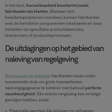
toekomstige contractmogelijkheden
Ze moeten ook navigeren
verschillende voorschriften
,
waaronder:
ITAR en exportcontroles
Regels voor exportcontrole, zoals ITAR, bepalen hoe
defensiegerelateerde artikelen en technische
gegevens over de grenzen worden verplaatst. Voor
fabrikanten betekent dit het volgen van:
Oorsprong van componenten tot op grondstofniveau
Nationaliteiten van werknemers en
veiligheidsmachtigingen
Toegangscontroles voor technische documentatie
Exportvergunningen en -overeenkomsten