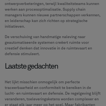
kunnen helpen bij het automatiseren en stroomlijnen
van deze gebieden. van CLEVR
complete gids voor
PLM
biedt praktische inzichten om je op weg te
helpen.
Onderzoeksmethodologie
Dit artikel is gebaseerd op uitgebreid onderzoek naar
lucht- en ruimtevaart- en defensievoorschriften,
traceerbaarheidsvereisten en best practices op het
gebied van naleving. De bevindingen weerspiegelen
zowel gevestigde normen als nieuwe ontwikkelingen
op het gebied van regelgevingstechnologie.