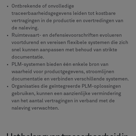
verwerkt en welke andere systemen mogelijk
vergelijkbare onderdelen hebben. Deze complete
geschiedenis — van grondstoffen tot productie,
assemblage, levering en onderhoud — vormt de basis
voor traceerbaarheid. Zonder dit kan een enkel
ontbrekend record of een namaakonderdeel hele
vloten aan de grond zetten, militaire operaties
stopzetten en levens in gevaar brengen.
We hoeven alleen maar te kijken naar de ontdekking
van
namaakonderdelen in vliegtuigmotoren
in 2023. Uit
het onderzoek bleek dat deze onderdelen via
verschillende leveranciers in de toeleveringsketen
waren terechtgekomen, wat gevolgen had voor grote
luchtvaartmaatschappijen wereldwijd. Alleen al uit dit
voorbeeld blijkt duidelijk dat het onderhouden van een
documentatieketen absoluut noodzakelijk is voor de
veiligheid.