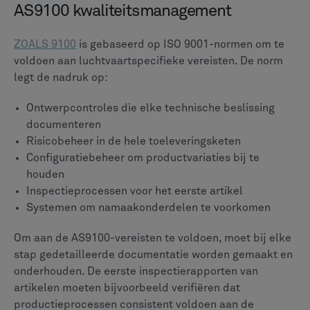
Luchtvaartautoriteiten over de hele wereld houden
streng toezicht op de productie door middel van
uitgebreide regelgeving. In de VS is de
Federale
luchtvaartadministratie
(FAA) handhaaft
14 CFR deel
21
, terwijl de
Agentschap van de Europese Unie voor
de veiligheid van de luchtvaart
(EASA) houdt toezicht
op de Europese productie. Deze kaders vereisen het
volgende:
Productiedossiers waaruit blijkt dat aan
goedgekeurde ontwerpen wordt voldaan
Systemen om de levensduur van componenten te
volgen
Onderhoudsdocumentatie
Registraties van luchtwaardigheidscertificering
Deze vereisten bestaan niet op zichzelf: ze vormen een
onderling verbonden web van nalevingsverplichtingen.
Een enkel onderdeel moet mogelijk tegelijkertijd aan