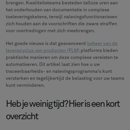
documentatie.
PLM-systemen bieden één enkele bron van
waarheid voor productgegevens, stroomlijnen
documentatie en verbinden verschillende systemen.
Organisaties die geïntegreerde PLM-oplossingen
gebruiken, kunnen een aanzienlijke vermindering
van het aantal vertragingen in verband met de
naleving verwachten.
Het belang van traceerbaarheid in
lucht- en ruimtevaart en defensie
Wanneer een cruciaal onderdeel uitvalt in een vliegtuig
of verdedigingssysteem, moeten fabrikanten precies
weten waar dat onderdeel vandaan komt, wie het heeft