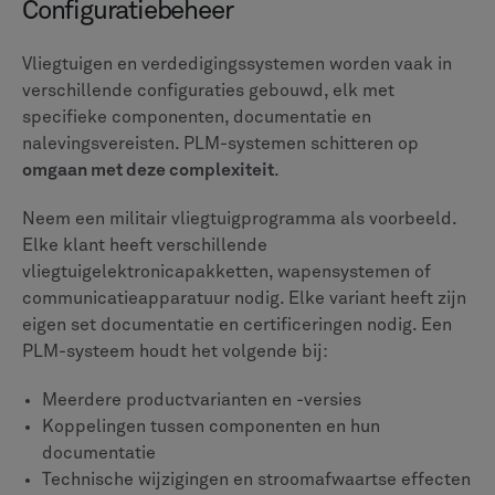
Integratie van de toeleveringsketen
De toeleveringsketen voor ruimtevaart en defensie
strekt zich uit over continenten en omvat duizenden
leveranciers. PLM-systemen helpen u
behoud de
zichtbaarheid en controle
in dit complexe netwerk.
Met een PLM-platform kunt u:
Technische gegevens veilig delen met leveranciers
Kwalificaties en certificeringen van leveranciers
volgen
Bewaak de kwaliteitsstatistieken van componenten
in realtime
Push wijzigingsmeldingen onmiddellijk via het
netwerk
Documenteer de naleving van de wettelijke