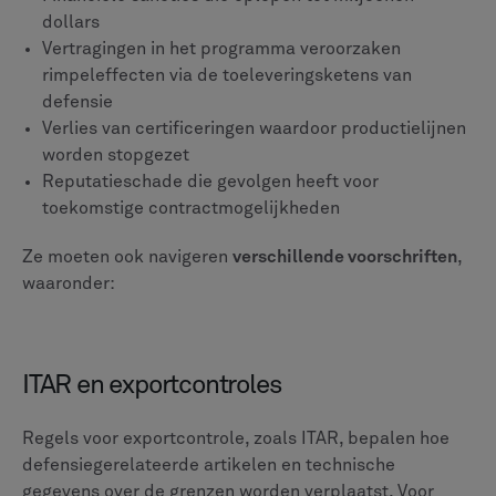
Locaties voor gegevensopslag en
overdrachtsmethoden
Een enkele ITAR-overtreding kan leiden tot boetes van
maximaal 1 miljoen dollar per incident en
strafrechtelijke sancties. Naast monetaire kosten
kunnen schendingen leiden tot de intrekking van
exportprivileges, waardoor internationale activiteiten
effectief worden stopgezet.
AS9100 kwaliteitsmanagement
ZOALS 9100
is gebaseerd op ISO 9001-normen om te
voldoen aan luchtvaartspecifieke vereisten. De norm
legt de nadruk op:
Ontwerpcontroles die elke technische beslissing
documenteren