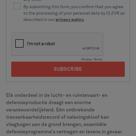
praktische manieren om deze complexe vereisten te
automatiseren. Dit artikel laat zien hoe u uw
traceerbaarheids- en nalevingsprogramma's kunt
versterken en tegelijkertijd de belasting voor uw teams
kunt verminderen.
Heb je weinig tijd? Hier is een kort
overzicht
Ontbrekende of onvolledige
traceerbaarheidsgegevens leiden tot kostbare
vertragingen in de productie en overtredingen van
de naleving.
Ruimtevaart- en defensievoorschriften evolueren
voortdurend en vereisen flexibele systemen die zich
snel kunnen aanpassen met behoud van strikte