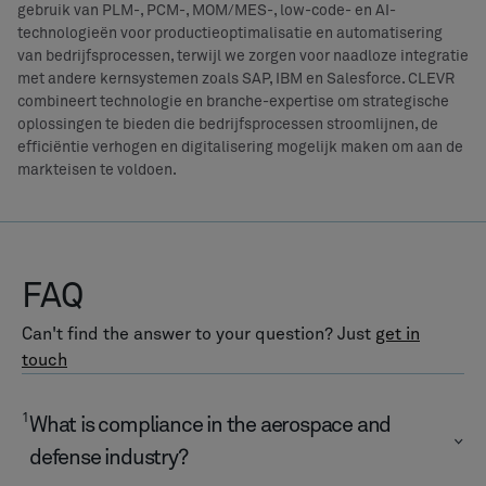
3
How does PLM improve traceability?
SHARE