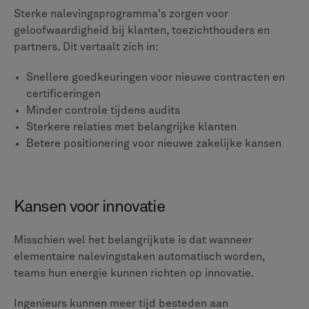
creatief denken dat innovatie in de ruimtevaart en
defensie stimuleert.
Laatste gedachten
Het lijkt misschien onmogelijk om perfecte
traceerbaarheid en conformiteit te bereiken in de
lucht- en ruimtevaart en defensie. De regelgeving blijft
veranderen, toeleveringsketens worden complexer en
er staat elk jaar meer op het spel. Maar fabrikanten
die moderne oplossingen zoals PLM-systemen
omarmen, laten zien dat het mogelijk is om deze
uitdagingen om te zetten in kansen voor verbetering.
Begin met te onderzoeken waar handmatige processen
en losgekoppelde systemen operationele risico's
veroorzaken. Ontdek vervolgens hoe PLM-oplossingen