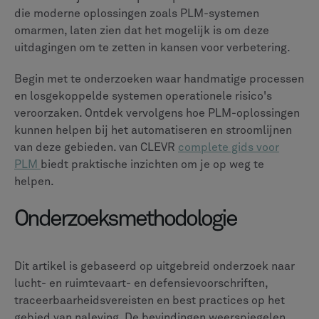
CLEVR
Samen bouwen aan morgen
CLEVR realiseert grootschalige digitale transformatie door
Siemens Mendix- en Altair-oplossingen te implementeren voor
sectoren zoals productie, retail, energie en meer. We maken
gebruik van PLM-, PCM-, MOM/MES-, low-code- en AI-
technologieën voor productieoptimalisatie en automatisering
van bedrijfsprocessen, terwijl we zorgen voor naadloze integratie
met andere kernsystemen zoals SAP, IBM en Salesforce. CLEVR
combineert technologie en branche-expertise om strategische
oplossingen te bieden die bedrijfsprocessen stroomlijnen, de
efficiëntie verhogen en digitalisering mogelijk maken om aan de
markteisen te voldoen.