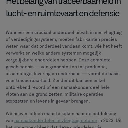
Voor defensieaannemers vereist militair materieel vaak
tientallen jaren onderhoudsondersteuning, waardoor
een gedetailleerde geschiedenis van componenten
essentieel is voor onderhoud op lange termijn.
Defensiefabrikanten moeten fysieke componenten en
technische gegevens volgen om te voldoen aan strikte
veiligheidsvoorschriften in verschillende
rechtsgebieden. In de VS omvat dit bijvoorbeeld
Regelgeving inzake internationale wapenhandel
(ITAR),
terwijl Europese fabrikanten moeten voldoen aan
soortgelijke exportcontrolevoorschriften.
In het kort,
traceerbaarheid beschermt zowel
fabrikanten als klanten.
Wanneer zich
kwaliteitsproblemen voordoen, kunnen fabrikanten
snel de betrokken componenten lokaliseren en deze
herleiden tot specifieke productiebatches,
leveranciers of productieprocessen.