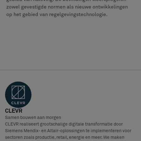
FAQ
Can't find the answer to your question? Just
get in
touch
1
What is compliance in the aerospace and
defense industry?
2
Why is traceability important in aerospace and
defense?