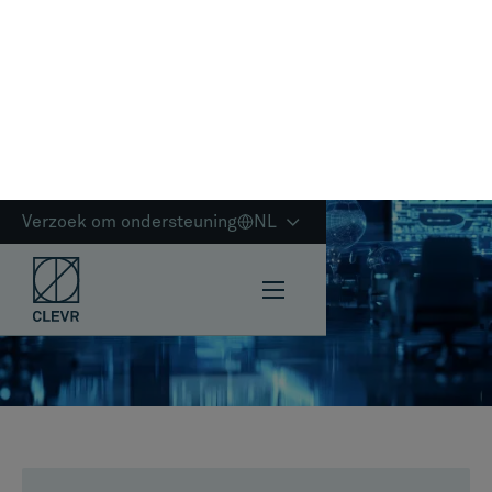
De bredere impact van sterke naleving
Laatste gedachten
Onderzoeksmethodologie
Schrijf je in voor de nieuwsbrief