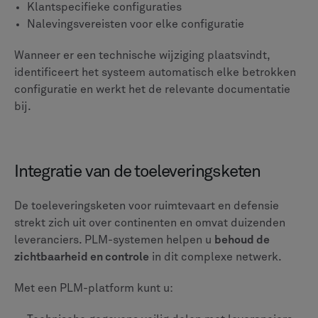
vereisten door leveranciers
Deze capaciteiten maakten een enorm verschil tijdens
recente verstoringen van de toeleveringsketen
.
Fabrikanten die PLM gebruiken, kunnen snel betrokken
componenten identificeren en alternatieve
leveranciers activeren, terwijl ze de volledige
documentatie van de wijzigingen bijhouden.
Geautomatiseerde kwaliteitsprocessen
Kwaliteitsmanagement in lucht- en ruimtevaart en
defensie vereist nauwgezette aandacht voor detail.
PLM-systemen automatiseren veel van deze
processen,
het verminderen van menselijke fouten en
het versnellen van routinetaken
.