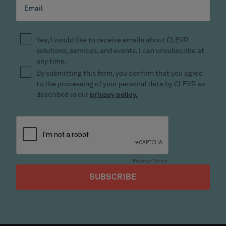
MOM
Low-code voor PLM
Low-code
Teamcenter
Teamcenter X
DIENSTEN
Opleiding
Implementaties