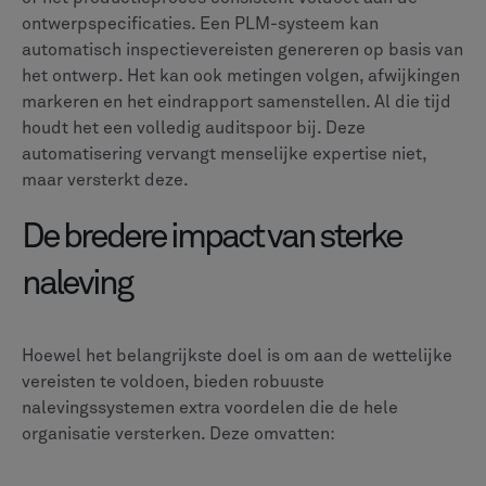
Ontwikkelingscycli versnellen omdat teams minder tijd
besteden aan nalevingspapieren en de kwaliteit
verbetert door consistente toepassing van normen. Het
beheer van de toeleveringsketen wordt efficiënter met
een beter inzicht, terwijl de onderhoudsplanning
profiteert van een volledige geschiedenis van
componenten.
Hoger klantvertrouwen
Sterke nalevingsprogramma's zorgen voor
geloofwaardigheid bij klanten, toezichthouders en
partners. Dit vertaalt zich in:
Snellere goedkeuringen voor nieuwe contracten en
certificeringen
Minder controle tijdens audits