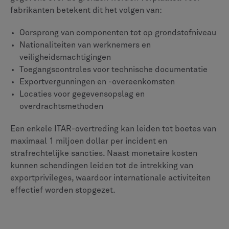
Risicobeheer in de hele toeleveringsketen
Configuratiebeheer om productvariaties bij te
houden
Inspectieprocessen voor het eerste artikel
Systemen om namaakonderdelen te voorkomen
Om aan de AS9100-vereisten te voldoen, moet bij elke
stap gedetailleerde documentatie worden gemaakt en
onderhouden. De eerste inspectierapporten van
artikelen moeten bijvoorbeeld verifiëren dat
productieprocessen consistent voldoen aan de
ontwerpspecificaties. Dat vereist een zorgvuldige
coördinatie tussen engineering-, productie- en
kwaliteitsteams.
Vereisten van luchtvaartautor