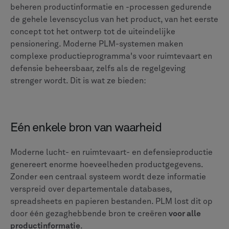
Certificering van leveranciers en
conformiteitsdocumentatie
Onderhouds- en servicedossiers
Wanneer een auditor of klant om documentatie vraagt,
kunt u onmiddellijk het volledige dossier opvragen. Je
weet dat het nauwkeurig en up-to-date is omdat
iedereen vanuit hetzelfde centrale systeem werkt.
Configuratiebeheer
Vliegtuigen en verdedigingssystemen worden vaak in
verschillende configuraties gebouwd, elk met
specifieke componenten, documentatie en
nalevingsvereisten. PLM-systemen schitteren op
omgaan met deze complexiteit
.