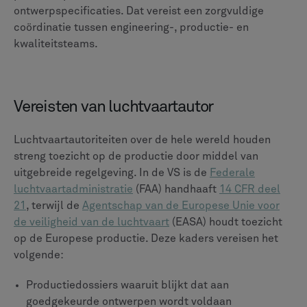
meerdere exportcontroles, kwaliteitseisen en
luchtwaardigheidsnormen voldoen, wat de naleving
van de lucht- en ruimtevaart- en defensievoorschriften
uiterst moeilijk maakt.
Hoe PLM-systemen deze
uitdagingen aanpakken
PLM-systemen (Product Lifecycle Management)
beheren productinformatie en -processen gedurende
de gehele levenscyclus van het product, van het eerste
concept tot het ontwerp tot de uiteindelijke
pensionering. Moderne PLM-systemen maken
complexe productieprogramma's voor ruimtevaart en
defensie beheersbaar, zelfs als de regelgeving
strenger wordt. Dit is wat ze bieden: