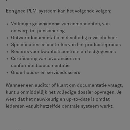
Neem een militair vliegtuigprogramma als voorbeeld.
Elke klant heeft verschillende
vliegtuigelektronicapakketten, wapensystemen of
communicatieapparatuur nodig. Elke variant heeft zijn
eigen set documentatie en certificeringen nodig. Een
PLM-systeem houdt het volgende bij:
Meerdere productvarianten en -versies
Koppelingen tussen componenten en hun
documentatie
Technische wijzigingen en stroomafwaartse effecten
Klantspecifieke configuraties
Nalevingsvereisten voor elke configuratie
Wanneer er een technische wijziging plaatsvindt,
identificeert het systeem automatisch elke betrokken
configuratie en werkt het de relevante documentatie
bij.