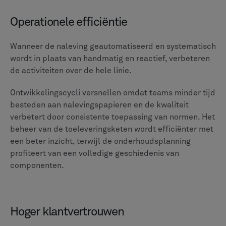
Sterkere relaties met belangrijke klanten
Betere positionering voor nieuwe zakelijke kansen
Kansen voor innovatie
Misschien wel het belangrijkste is dat wanneer
elementaire nalevingstaken automatisch worden,
teams hun energie kunnen richten op innovatie.
Ingenieurs kunnen meer tijd besteden aan
ontwerpverbeteringen, terwijl kwaliteitsteams kunnen
werken aan procesoptimalisatie. Supply chain
managers kunnen nieuwe partnerschappen verkennen,
en leiderschap kan zich richten op strategische
initiatieven.
De verschuiving van handmatige naleving naar
geautomatiseerde systemen creëert ruimte voor