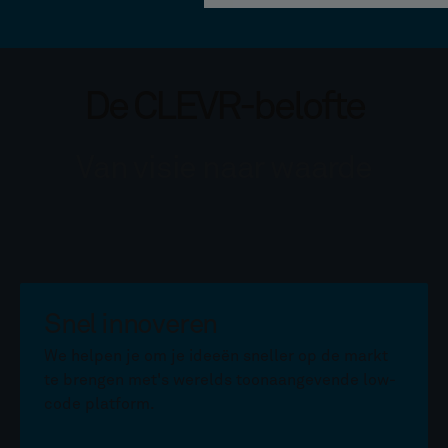
De CLEVR-belofte
Van visie naar waarde
Snel innoveren
We helpen je om je ideeën sneller op de markt
te brengen met's werelds toonaangevende low-
code platform.