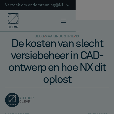
Verzoek om ondersteuning
NL
BLOG
MAAKINDUSTRIE
NX
De kosten van slecht
versiebeheer in CAD-
ontwerp en hoe NX dit
oplost
AUTHOR
CLEVR