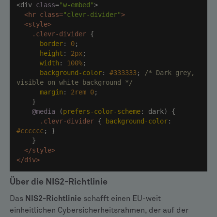
<div 
class
=
"w-embed"
<
hr
class
=
"clevr-divider"
>
<
style
>
.clevr-divider
border
: 
0
height
: 
2px
width
: 
100%
background-color
: 
#333333
; 
/* Dark grey, 
visible on white background */
margin
: 
2rem
0
@media
 (
prefers-color-scheme
.clevr-divider
 { 
background-color
: 
#cccccc
</
style
>
</
div
>
Über die NIS2-Richtlinie
Das
NIS2-Richtlinie
schafft einen EU-weit
einheitlichen Cybersicherheitsrahmen, der auf der