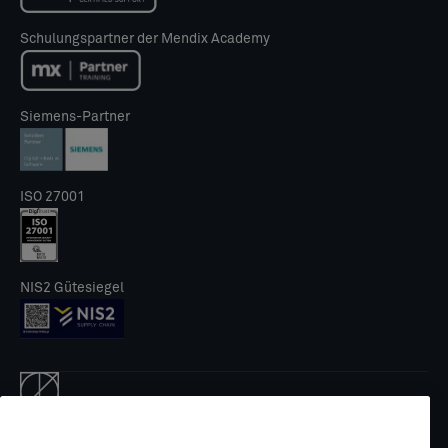
Schulungspartner der Mendix Academy
Siemens-Partner
ISO 27001
NIS2 Gütesiegel
© 2026 CLEVR