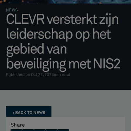
NEWS
CLEVR versterkt zijn
leiderschap op het
gebied van
beveiliging met NIS2
Published on Oct 22, 2025
min read
BACK TO NEWS
Share