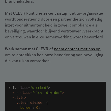
branchekaders.
Met CLEVR kunt u er zeker van zijn dat uw organisatie
wordt ondersteund door een partner die zich volledig
inzet voor uitmuntendheid in zowel compliance als
beveiliging, waardoor blijvend vertrouwen, veerkracht
en vertrouwen in elke samenwerking wordt bevorderd.
Werk samen met CLEVR
of
neem contact met ons op
om te ontdekken hoe onze benadering van beveiliging
die van u kan versterken.
<div 
class
=
"w-embed"
<
hr
class
=
"clevr-divider"
>
<
style
>
.clevr-divider
border
: 
0