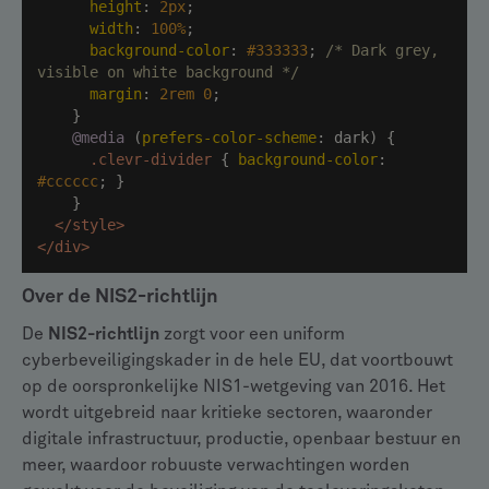
height
: 
2px
width
: 
100%
background-color
: 
#333333
; 
/* Dark grey, 
visible on white background */
margin
: 
2rem
0
@media
 (
prefers-color-scheme
.clevr-divider
 { 
background-color
: 
#cccccc
</
style
>
</
div
>
Over de NIS2-richtlijn
De
NIS2-richtlijn
zorgt voor een uniform
cyberbeveiligingskader in de hele EU, dat voortbouwt
op de oorspronkelijke NIS1-wetgeving van 2016. Het
wordt uitgebreid naar kritieke sectoren, waaronder
digitale infrastructuur, productie, openbaar bestuur en
meer, waardoor robuuste verwachtingen worden