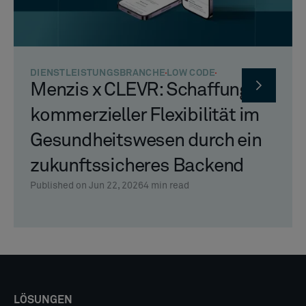
DIENSTLEISTUNGSBRANCHE
LOW CODE
Menzis x CLEVR: Schaffung
kommerzieller Flexibilität im
Gesundheitswesen durch ein
zukunftssicheres Backend
Published on Jun 22, 2026
4
min read
LÖSUNGEN